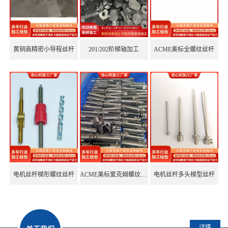
不锈钢接头
显微镜小模数黄铜滑台齿条
黄铜高精密小导程丝杆
201/202阶梯轴加工
ACME美标全螺纹丝杆
钨钢抗震刀柄
钨钢抗震刀杆
电脑锣加工
恒压阀杆
CD纹
螺丝螺母
电机丝杆梯形螺纹丝杆
ACME美标爱克姆螺纹丝杆
电机丝杆多头梯型丝杆
喷嘴喷头加工
按键加工
叶轮
详情