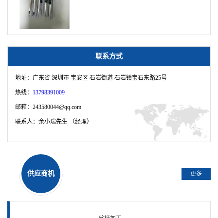
·数控车床加工各种螺纹零件
·铝合金非标螺母副单头丝杆
联系方式
·303/304不锈钢细长轴
地址：广东省 深圳市 宝安区 石岩街道 石岩镇宝石东路25号
·303/304空心管长轴加工
热线：
13798391009
邮箱：243580044@qq.com
·ACME美标往复丝杆多头来回轴
联系人：余小瑞先生 （经理）
·铝合金精密轴芯加工
·国标黄铜直线光轴加工
供应商机
·铝合金长轴加工
更多
·黄铜空心管长轴加工
·非标螺丝螺母加工