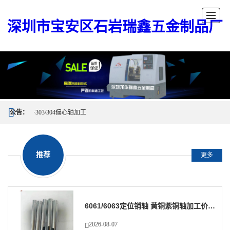
深圳市宝安区石岩瑞鑫五金制品厂
公告：
·303/304偏心轴加工
·数控车床加工
推荐
更多
·铝合金微型小丝杆
·紫铜长轴加工
·车铣复合加工
6061/6063定位销轴 黄铜紫铜轴加工价格 使用寿命长
2026-08-07
·不锈钢车铣复合加工