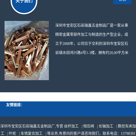
关于我们
车铣复合加工
钨钢抗震可换式刀头
深圳市宝安区石岩瑞鑫五金制品厂是一家从事
管制螺纹转换接头
精密金属零部件加工与制造的生产型企业，成
立于2008年，公司位于交利的深圳市宝安区石
首饰配件
岩镇水田鸿兴路4号1-3楼，拥有约20,00平方米
非标五金车件
的生产厂房。主营业务我厂专注于金属部件的
不锈钢丝杆加工
制造与加工，主要产品包括：精密轴类加工：
如黄铜扁轴、黄铜空心管长轴、非标黄铜滚花
手电筒配件
轴等。丝杆与螺母：如T梯形螺杆、多头丝杆、
防静塑胶件车
螺丝螺母以及精密T梯螺母等。CNC数控加工：
表壳车件
友情链接：
涵盖CNC数控车床加工、自动车床加工、走芯
机加工及车铣复合加工。其他五金车件：机械
CD纹按键
五金车件、五金焊接产品、灯具产品、电子电
深圳市宝安区石岩瑞鑫五金制品厂,专营
丝杆加工
|
恒压阀
|
长轴加工
|
数控车床加
细小丝杆加工
工
|
叶轮
|
车铣复合加工
| 等业务,有意向的客户请咨询我们，联系电话：
13798391
器配件等。技术设备与质量管控公司配备了一