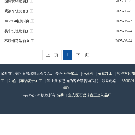
国标黄铜扁轴加工
2025-06-25
紫铜车铣复合加工
2025-06-25
303/304电机轴加工
2025-06-25
易车铁螺纹轴加工
2025-06-24
不锈钢马达轴 加工
2025-06-24
上一页
1
下一页
深圳市宝安区石岩瑞鑫五金制品厂,专营
丝杆加工
|
恒压阀
|
长轴加工
|
数控车床加
工
|
叶轮
|
车铣复合加工
| 等业务,有意向的客户请咨询我们，联系电话：
13798391
009
CopyRight © 版权所有:
深圳市宝安区石岩瑞鑫五金制品厂