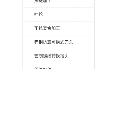
按键加工
叶轮
车铣复合加工
钨钢抗震可换式刀头
管制螺纹转换接头
首饰配件
非标五金车件
不锈钢丝杆加工
手电筒配件
防静塑胶件车