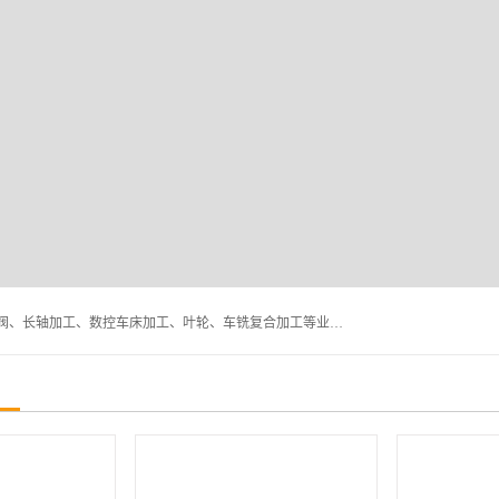
深圳市宝安区石岩瑞鑫五金制品厂主要经营丝杆加工、恒压阀、长轴加工、数控车床加工、叶轮、车铣复合加工等业务,深圳市宝安区石岩瑞鑫五金制品厂产品广泛应用于按摩椅、各类阀门、电机等石化类、机械类产品.