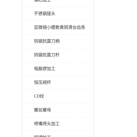
不锈钢接头
显微镜小模数黄铜滑台齿条
钨钢抗震刀柄
钨钢抗震刀杆
电脑锣加工
恒压阀杆
CD纹
螺丝螺母
喷嘴喷头加工