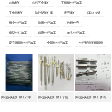
首饰配件
非标五金车件
不锈钢丝杆加工
手电筒配件
防静塑胶件车
表壳车件
CD纹按键
细小丝杆加工
微形丝杆加工
数码外壳
梯型丝杠加工
精密丝杆加工
单头丝杆加工
爱克姆螺纹丝杆加工
全螺纹丝杆加工
丝杆配套黄铜螺母
传动多头丝杆加工订单 同心度保证
传动多头丝杆加工车削件 传动件加工
传动多头丝杆加工 传动件加工