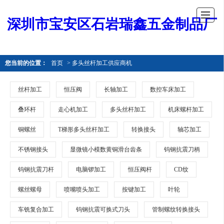
深圳市宝安区石岩瑞鑫五金制品厂
您当前的位置：
首页
> 多头丝杆加工供应商机
丝杆加工
恒压阀
长轴加工
数控车床加工
叠环杆
走心机加工
多头丝杆加工
机床螺杆加工
铜螺丝
T梯形多头丝杆加工
转换接头
轴芯加工
不锈钢接头
显微镜小模数黄铜滑台齿条
钨钢抗震刀柄
钨钢抗震刀杆
电脑锣加工
恒压阀杆
CD纹
螺丝螺母
喷嘴喷头加工
按键加工
叶轮
车铣复合加工
钨钢抗震可换式刀头
管制螺纹转换接头