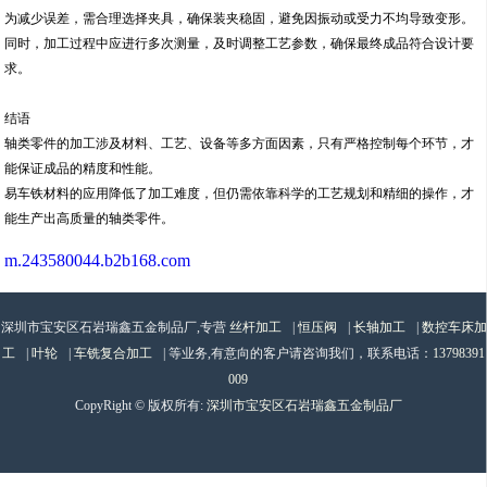
为减少误差，需合理选择夹具，确保装夹稳固，避免因振动或受力不均导致变形。
同时，加工过程中应进行多次测量，及时调整工艺参数，确保最终成品符合设计要
求。
结语
轴类零件的加工涉及材料、工艺、设备等多方面因素，只有严格控制每个环节，才
能保证成品的精度和性能。
易车铁材料的应用降低了加工难度，但仍需依靠科学的工艺规划和精细的操作，才
能生产出高质量的轴类零件。
m.243580044.b2b168.com
深圳市宝安区石岩瑞鑫五金制品厂,专营
丝杆加工
|
恒压阀
|
长轴加工
|
数控车床加
工
|
叶轮
|
车铣复合加工
| 等业务,有意向的客户请咨询我们，联系电话：
13798391
009
CopyRight © 版权所有:
深圳市宝安区石岩瑞鑫五金制品厂