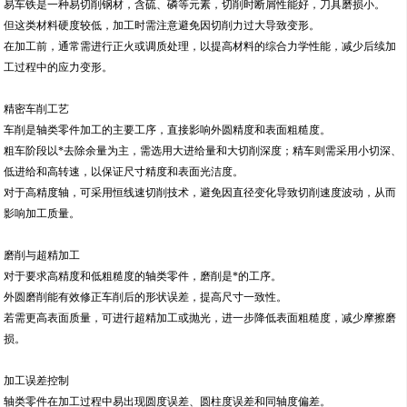
易车铁是一种易切削钢材，含硫、磷等元素，切削时断屑性能好，刀具磨损小。
但这类材料硬度较低，加工时需注意避免因切削力过大导致变形。
在加工前，通常需进行正火或调质处理，以提高材料的综合力学性能，减少后续加
工过程中的应力变形。
精密车削工艺
车削是轴类零件加工的主要工序，直接影响外圆精度和表面粗糙度。
粗车阶段以*去除余量为主，需选用大进给量和大切削深度；精车则需采用小切深、
低进给和高转速，以保证尺寸精度和表面光洁度。
对于高精度轴，可采用恒线速切削技术，避免因直径变化导致切削速度波动，从而
影响加工质量。
磨削与超精加工
对于要求高精度和低粗糙度的轴类零件，磨削是*的工序。
外圆磨削能有效修正车削后的形状误差，提高尺寸一致性。
若需更高表面质量，可进行超精加工或抛光，进一步降低表面粗糙度，减少摩擦磨
损。
加工误差控制
轴类零件在加工过程中易出现圆度误差、圆柱度误差和同轴度偏差。