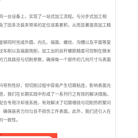
同一台设备上，实现了一站式加工流程。与分步式加工相
免了因多次装夹带来的定位误差累积，从而显著提高加工精
能够同时完成外圆、内孔、端面、螺纹、沟槽以及平面等复
纹车削以及端面铣削，加工出的丝杆螺距精度可控制在微米
的刀具路径与切削参数，确保每一个部件的几何尺寸与表面
料导热性好，但切削过程中容易产生切屑粘连，影响表面光
题，我们在长期实践中形成了一系列行之有效的解决措施。
配合专用冷却液系统，有效解决了切屑缠绕与切削热积聚问
，确保装夹力均匀且不损伤工件表面。此外，我们还引入在
的一致性。