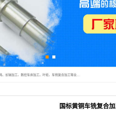
深圳市宝安区石岩瑞鑫五金制品厂主要经营丝杆加工、恒压阀、长轴加工、数控车床加工、叶轮、车铣复合加工等业务,深圳市宝安区石岩瑞鑫五金制品厂产品广泛应用于按摩椅、各类阀门、电机等石化类、机械类产品.
国标黄铜车铣复合加