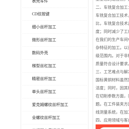
表壳车件
二、车铣复合加工
CD纹按键
车铣复合加工技术
比，车铣复合技术
细小丝杆加工
度；同时减少了工
在我们的生产车间
微形丝杆加工
杂特征的加工。以
数码外壳
级范围内。对于非
质量符合设计要求
梯型丝杠加工
三、工艺难点与解
精密丝杆加工
国标黄铜材料虽然
洁度；同时，因其
单头丝杆加工
在切削参数方面，
题。在工件装夹方
爱克姆螺纹丝杆加工
线测量系统，在加
全螺纹丝杆加工
四、应用领域与客