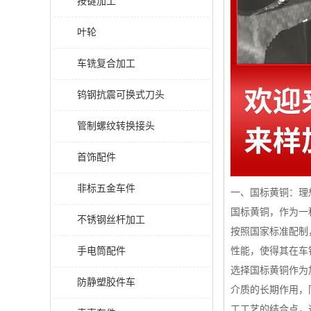
按键加工
叶轮
车铣复合加工
钨钢抗震可换式刀头
管制螺纹转换接头
首饰配件
非标五金车件
一、国标黄铜：理
国标黄铜，作为一
不锈钢丝杆加工
按照国家标准配制
手电筒配件
性能，使得其在车
选择国标黄铜作为
防静塑胶件车
介质的长期作用，
工工艺的结合点，