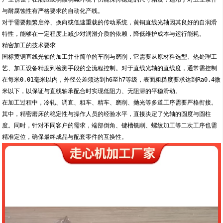
与耐腐蚀性有严格要求的自动化产线。
对于需要频繁启停、换向或低速重载的传动系统，黄铜直线光轴因其良好的自润滑
特性，能够在一定程度上减少对润滑介质的依赖，降低维护成本与运行能耗。
精密加工的技术要求
国标黄铜直线光轴的加工并非简单的车削与磨削，它需要从原材料选型、热处理工
艺、加工设备精度到检测手段的全流程控制。对于直线光轴的直线度，通常需控制
在每米0.01毫米以内，外径公差须达到h6至h7等级，表面粗糙度要求达到Ra0.4微
米以下，以保证与直线轴承配合时实现低阻力、无阻滞的平稳滑动。
在加工过程中，冷轧、调直、粗车、精车、磨削、抛光等多道工序需要严格衔接。
其中，精密磨床的稳定性与操作人员的经验水平，直接决定了光轴的圆度与圆柱
度。同时，针对不同客户的需求，端部倒角、键槽铣削、螺纹加工等二次工序也需
精准定位，确保最终成品与配套零件的互换性。