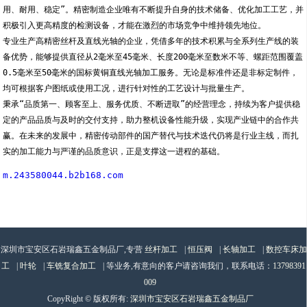
用、耐用、稳定”。精密制造企业唯有不断提升自身的技术储备、优化加工工艺，并
积极引入更高精度的检测设备，才能在激烈的市场竞争中维持领先地位。
专业生产高精密丝杆及直线光轴的企业，凭借多年的技术积累与全系列生产线的装
备优势，能够提供直径从2毫米至45毫米、长度200毫米至数米不等、螺距范围覆盖
0.5毫米至50毫米的国标黄铜直线光轴加工服务。无论是标准件还是非标定制件，
均可根据客户图纸或使用工况，进行针对性的工艺设计与批量生产。
秉承“品质第一、顾客至上、服务优质、不断进取”的经营理念，持续为客户提供稳
定的产品品质与及时的交付支持，助力整机设备性能升级，实现产业链中的合作共
赢。在未来的发展中，精密传动部件的国产替代与技术迭代仍将是行业主线，而扎
实的加工能力与严谨的品质意识，正是支撑这一进程的基础。
m.243580044.b2b168.com
深圳市宝安区石岩瑞鑫五金制品厂,专营
丝杆加工
|
恒压阀
|
长轴加工
|
数控车床加
工
|
叶轮
|
车铣复合加工
| 等业务,有意向的客户请咨询我们，联系电话：
13798391
009
CopyRight © 版权所有:
深圳市宝安区石岩瑞鑫五金制品厂