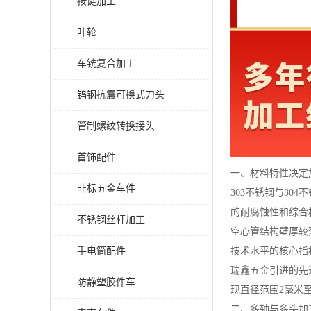
按键加工
叶轮
车铣复合加工
钨钢抗震可换式刀头
管制螺纹转换接头
首饰配件
一、材料特性决定
非标五金车件
303不锈钢与30
的耐腐蚀性和综合
不锈钢丝杆加工
空心管结构壁厚较
手电筒配件
技术水平的核心指
瑞鑫五金引进的先
防静塑胶件车
现直径范围2毫米
二、多轴与多头加