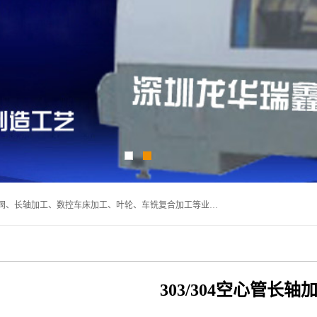
深圳市宝安区石岩瑞鑫五金制品厂主要经营丝杆加工、恒压阀、长轴加工、数控车床加工、叶轮、车铣复合加工等业务,深圳市宝安区石岩瑞鑫五金制品厂产品广泛应用于按摩椅、各类阀门、电机等石化类、机械类产品.
303/304空心管长轴