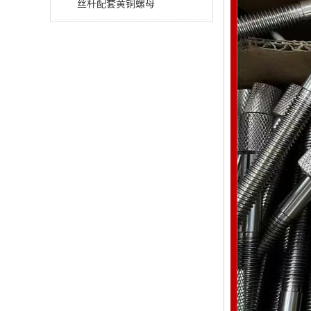
丝杆配套黄铜螺母