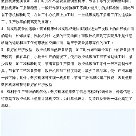
数控机床更换被加工零件时几乎不需要重新调整机床，节省了零件安装调整时间，
数控机床加工质量稳定，一般只作第1次检验和工序间关键尺寸的抽样检验，因此节
省了停机检验时间，在加工中心机床上加工时，一台机床实现了多道工序的连续加
工，生产效率的提高更为显著；
4、能实现复杂的运动：普通机床难以实现或无法实现轨迹为三次以上的曲线或曲面
的运动，如螺旋桨、汽轮机叶片之类的空间曲面；而数控机床则可实现几乎是任意
轨迹的运动和加工任何形状的空间曲面，适应于复杂异形零件的加工；
5、良好的经济效益：数控机床虽然设备昂贵，加工时分摊到每个零件上的设备折旧
费较高，但在单件、小批量生产的情况下，使用数控机床加工可节省划线工时，减
少调整、加工和检验时间，节省直接生产费用，数控机床加工零件一般不需制作夹
具，节省了工艺装备费用，数控机床加工精度稳定，减少了废品率，使生产成本进
一步下降，此外，数控机床可实现一机多用，节省厂房面积和建厂投资，因此使用
数控机床可获得良好的经济效益；
6、有利于生产管理的现代化：数控机床使用数字信息与标准代码处理、传递信息，
特别是在数控机床上使用计算机控制，为计算机设计、制造以及管理一体化奠定了
基础。