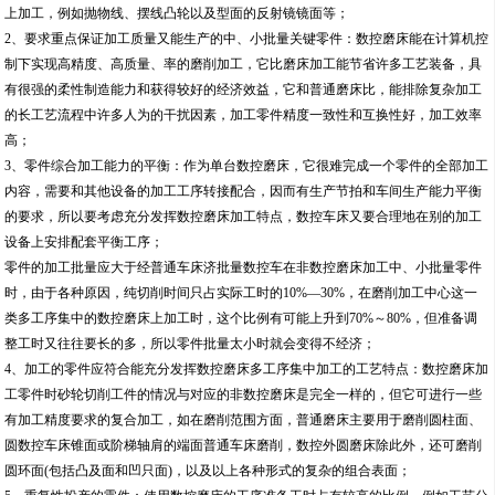
上加工，例如抛物线、摆线凸轮以及型面的反射镜镜面等；
2、要求重点保证加工质量又能生产的中、小批量关键零件：数控磨床能在计算机控
制下实现高精度、高质量、率的磨削加工，它比磨床加工能节省许多工艺装备，具
有很强的柔性制造能力和获得较好的经济效益，它和普通磨床比，能排除复杂加工
的长工艺流程中许多人为的干扰因素，加工零件精度一致性和互换性好，加工效率
高；
3、零件综合加工能力的平衡：作为单台数控磨床，它很难完成一个零件的全部加工
内容，需要和其他设备的加工工序转接配合，因而有生产节拍和车间生产能力平衡
的要求，所以要考虑充分发挥数控磨床加工特点，数控车床又要合理地在别的加工
设备上安排配套平衡工序；
零件的加工批量应大于经普通车床济批量数控车在非数控磨床加工中、小批量零件
时，由于各种原因，纯切削时间只占实际工时的10%—30%，在磨削加工中心这一
类多工序集中的数控磨床上加工时，这个比例有可能上升到70%～80%，但准备调
整工时又往往要长的多，所以零件批量太小时就会变得不经济；
4、加工的零件应符合能充分发挥数控磨床多工序集中加工的工艺特点：数控磨床加
工零件时砂轮切削工件的情况与对应的非数控磨床是完全一样的，但它可进行一些
有加工精度要求的复合加工，如在磨削范围方面，普通磨床主要用于磨削圆柱面、
圆数控车床锥面或阶梯轴肩的端面普通车床磨削，数控外圆磨床除此外，还可磨削
圆环面(包括凸及面和凹只面)，以及以上各种形式的复杂的组合表面；