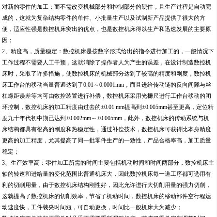
对新的零件的加工；而不需改变机械部分和控制部分的硬件，且生产过程是自动完
成的，这就为复杂结构零件的单件、小批量生产以及试制新产品提供了很大的方
便，适应性强是数控机床突出的优点，也是数控机床得以生产和迅速发展的主要原
因；
2、精度高，质量稳定：数控机床是按数字形式给出的指令进行加工的，一般情况下
工作过程不需要人工干预，这就消除了操作者人为产生的误差，在设计制造数控机
床时，采取了许多措施，使数控机床的机械部分达到了较高的精度和刚度，数控机
床工作台的移动当量普遍达到了0.01～0.0001mm，而且进给传动链的反向间隙与丝
杠螺距误差等均可由数控装置进行补偿，数控机床采用光栅尺进行工作台移动的闭
环控制，数控机床的加工精度由过去的±0.01 mm提高到±0.005mm甚至更高，定位精
度九十年代初中期已达到±0.002mm～±0.005mm，此外，数控机床的传动系统与机
床结构都具有很高的刚度和热稳定性，通过补偿技术，数控机床可获得比本身精度
更高的加工精度，尤其提高了同一批零件生产的一致性，产品合格率高，加工质量
稳定；
3、生产效率高：零件加工所需的时间主要包括机动时间和时间两部分，数控机床主
轴的转速和进给量的变化范围比普通机床大，因此数控机床每一道工序都可选用有
利的切削用量，由于数控机床结构刚性好，因此允许进行大切削用量的强力切削，
这就提高了数控机床的切削效率，节省了机动时间，数控机床的移动部件空行程运
动速度快，工件装夹时间短，可自动更换，时间比一般机床大为减少；