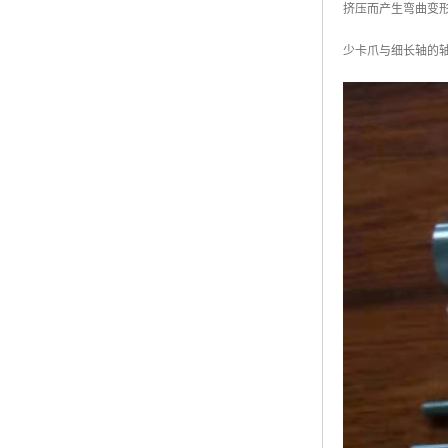
挤压而产生弯曲变
少卡爪与细长轴的