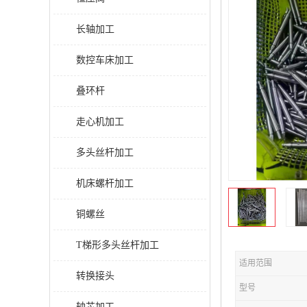
长轴加工
数控车床加工
叠环杆
走心机加工
多头丝杆加工
机床螺杆加工
铜螺丝
T梯形多头丝杆加工
适用范围
转换接头
型号
轴芯加工