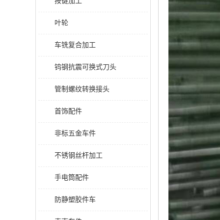
按键加工
叶轮
车铣复合加工
钨钢抗震可换式刀头
管制螺纹转换接头
首饰配件
非标五金车件
不锈钢丝杆加工
手电筒配件
防静塑胶件车