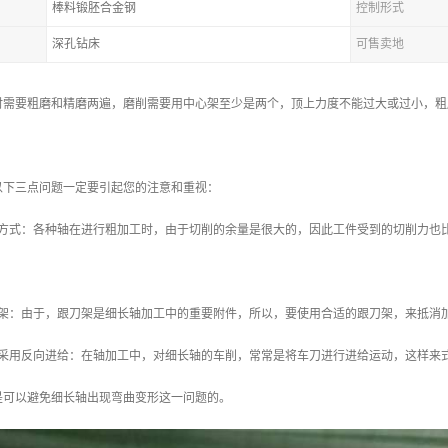
棒料锻胚合金钢
控制形式
深孔钻床
可售卖地
时需要粗磨和精磨两遍，磨削需要用中心架至少是两个，顶上力度不能过大或过小，粗
以下三点问题一定要引起您的注意和重视：
夹方式：各种轴在进行粗加工时，由于切削的余量是很大的，因此工件受到的切削力也
刀架：由于，跟刀架是细长轴加工中的重要附件，所以，要使用合适的跟刀架，来抵消
以采用反向进给：在轴加工中，对细长轴的车削，常常是将车刀进行进给运动，这样来
是可以避免细长轴出现弯曲变形这一问题的。