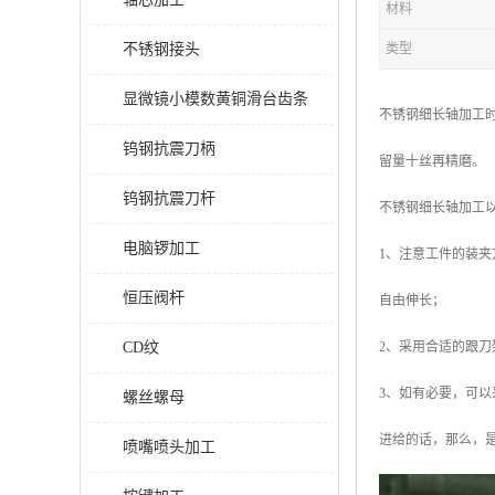
材料
不锈钢接头
类型
显微镜小模数黄铜滑台齿条
不锈钢细长轴加工
钨钢抗震刀柄
留量十丝再精磨。
钨钢抗震刀杆
不锈钢细长轴加工
电脑锣加工
1、注意工件的装
恒压阀杆
自由伸长；
CD纹
2、采用合适的跟
3、如有必要，可
螺丝螺母
进给的话，那么，
喷嘴喷头加工