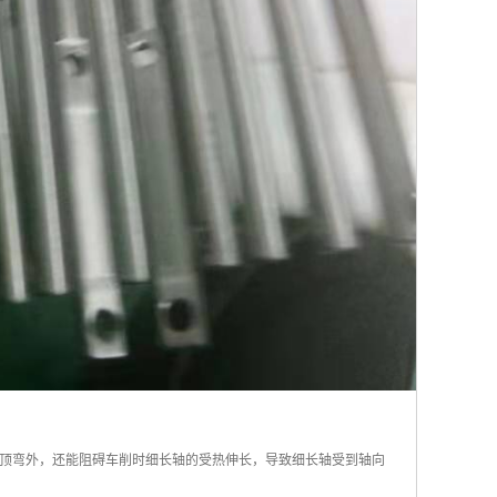
顶弯外，还能阻碍车削时细长轴的受热伸长，导致细长轴受到轴向