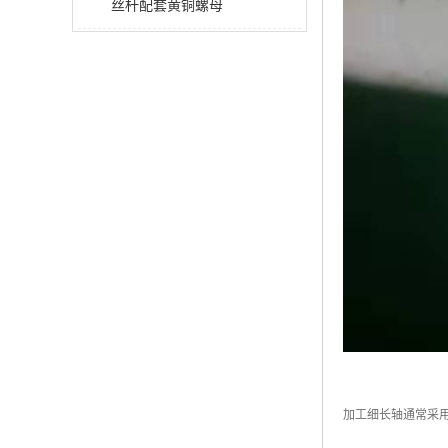
丝杆配套黄铜螺母
加工细长轴通常采