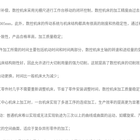
补偿，数控机床采用光栅尺进行工作台移动的闭环控制，数控机床的加工精度由过去的±0.
m～±0.005mm，此外，数控机床的传动系统与机床结构都具有很高的刚度和热稳定性
一致性，产品合格率高，加工质量稳定；
零件加工所需的时间主要包括机动时间和时间两部分，数控机床主轴的转速和进给量的
机床结构刚性好，因此允许进行大切削用量的强力切削，这就提高了数控机床的切削效
自动更换，时间比一般机床大为减少；
工零件时几乎不需要重新调整机床，节省了零件安装调整时间，数控机床加工质量稳定
工中心机床上加工时，一台机床实现了多道工序的连续加工，生产效率的提高更为显著
运动：普通机床难以实现或无法实现轨迹为三次以上的曲线或曲面的运动，如螺旋桨、
状的空间曲面，适应于复杂异形零件的加工；