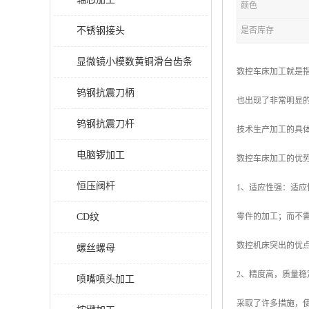
颜色
不锈钢接头
是否库存
显微镜小模数黄铜滑台齿条
数控车床加工就是
钨钢抗震刀柄
也出现了非常明显
钨钢抗震刀杆
技术生产加工的具
电脑锣加工
数控车床加工的优
恒压阀杆
1、适应性强：适
CD纹
零件的加工；而不
数控机床突出的优
螺丝螺母
2、精度高，质量
喷嘴喷头加工
采取了许多措施，使