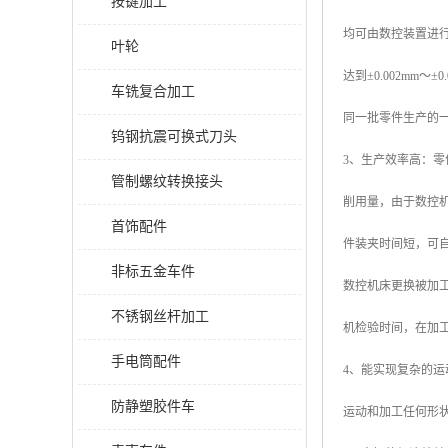
按键加工
均可由数控装置进行
叶轮
达到±0.002m
车铣复合加工
同一批零件生产的
钨钢抗震可换式刀头
3、生产效率高：
管制螺纹转换接头
削用量，由于数控
首饰配件
件装夹时间短，可
非标五金车件
数控机床更换被加
不锈钢丝杆加工
机检验时间，在加
手电筒配件
4、能实现复杂的
防静塑胶件车
运动和加工任何形