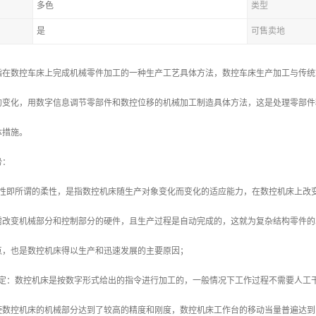
多色
类型
是
可售卖地
指在数控车床上完成机械零件加工的一种生产工艺具体方法，数控车床生产加工与传统
的变化，用数字信息调节零部件和数控位移的机械加工制造具体方法，这是处理零部件
体措施。
势：
应性即所谓的柔性，是指数控机床随生产对象变化而变化的适应能力，在数控机床上改
需改变机械部分和控制部分的硬件，且生产过程是自动完成的，这就为复杂结构零件的
点，也是数控机床得以生产和迅速发展的主要原因；
稳定：数控机床是按数字形式给出的指令进行加工的，一般情况下工作过程不需要人工
数控机床的机械部分达到了较高的精度和刚度，数控机床工作台的移动当量普遍达到了0.