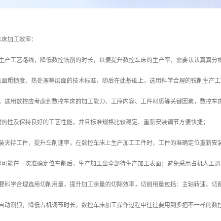
车床加工效率：
的生产工艺路线，降低数控铣削的时长，以便提升数控车床的生产率，需要认认真真分
表面粗糙度、热处理等层面的技术标准，随后在此基础上，选用科学合理的铣削生产工
控，选用数控应考虑到数控车床的加工能力、工序内容、工件材质等关键因素，数控车
耐热性及保持良好的工艺性能，并且标准规格比较稳定、重新安装调节方便快捷；
安装夹持工件，提升车削速率，在数控车床上生产加工工件时，工件的准确定位重新安
尽可能在一次准确定位车削后，生产加工出全部待生产加工表面；避免采用占机人工调
需要科学合理选用切削用量，提升加工余量的切除效率，切削用量包括：主轴转速、切
和自动测狼，降低占机调节时长，数控车床加工操作过程中往往要用到多把不一样的数