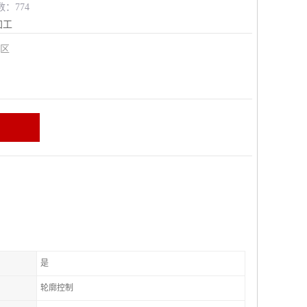
数：774
加工
安区
是
轮廓控制