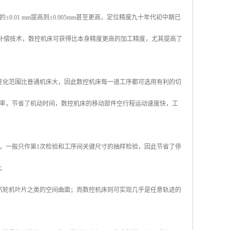
01 mm提高到±0.005mm甚至更高，定位精度九十年代初中期已
，通过补偿技术，数控机床可获得比本身精度更高的加工精度，尤其提高了
变化范围比普通机床大，因此数控机床每一道工序都可选用有利的切
率，节省了机动时间，数控机床的移动部件空行程运动速度快，工
，一般只作第1次检验和工序间关键尺寸的抽样检验，因此节省了停
；
汽轮机叶片之类的空间曲面；而数控机床则可实现几乎是任意轨迹的