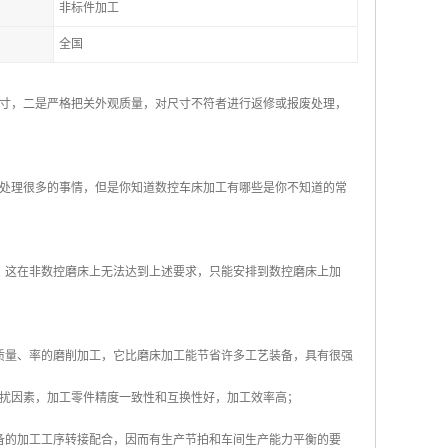
非标件加工
全国
寸，二是严格把关外观质量，对尺寸不符者进行返修或报废处理，
处理很多的事情，但是你知道数控车床加工有哪些是你不知道的常
，这在非数控磨床上无法达到上述要求，只能安排到数控磨床上加
质量、率的磨削加工，它比磨床加工能节省许多工艺装备，具有很强
扰因素，加工零件精度一致性和互换性好，加工效率高；
备的加工工序转接配合，因而有生产节拍和车间生产能力平衡的要