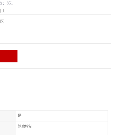
数：851
加工
安区
是
轮廓控制