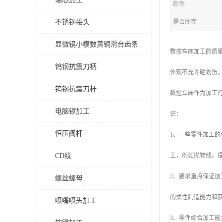
颜色
不锈钢接头
是否库存
显微镜小模数黄铜滑台齿条
数控车床加工的质
钨钢抗震刀柄
外观不允许碰划伤
钨钢抗震刀杆
数控车床作为加工
电脑锣加工
识：
恒压阀杆
1、一些零件加工
CD纹
工，例如抛物线、
2、要求重点保证
螺丝螺母
的柔性制造能力和
喷嘴喷头加工
3、零件综合加工