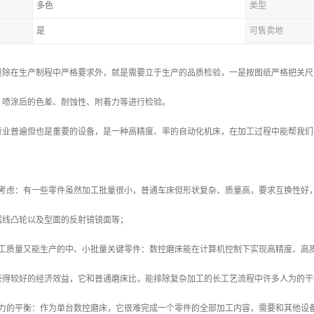
多色
类型
是
可售卖地
量除在生产制程中严格要求外，就是需要立于生产的品质检验，一是按图纸严格把关尺
，喷涂后的色差、耐蚀性、附着力等进行检验。
行业普遍但也是重要的设备，是一种高精度、率的自动化机床，在加工过程中能帮我们
的考虑：有一些零件虽然加工批量很小，普通车床但形状复杂、质量高，要求互换性好
摆线凸轮以及型面的反射镜镜面等；
加工质量又能生产的中、小批量关键零件：数控磨床能在计算机控制下实现高精度、高
获得较好的经济效益，它和普通磨床比，能排除复杂加工的长工艺流程中许多人为的干
能力的平衡：作为单台数控磨床，它很难完成一个零件的全部加工内容，需要和其他设