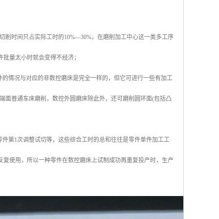
削时间只占实际工时的10%—30%，在磨削加工中心这一类多工序
零件批量太小时就会变得不经济；
件的情况与对应的非数控磨床是完全一样的，但它可进行一些有加工
端面普通车床磨削，数控外圆磨床除此外，还可磨削圆环面(包括凸
零件第1次调整试切等，这些综合工时的总和往往是零件单件加工工
来反复使用，所以一种零件在数控磨床上试制成功再重复投产时，生产