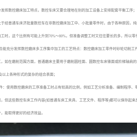
分发挥数控磨床加工特点，数控车床又要合理地在别的加工设备上安排配套平衡工序；
于经普通车床济批量数控车在非数控磨床加工中、小批量零件时，由于各种原因，纯切
工时，这个比例有可能上升到70%～80%，但准备调整工时又往往要长的多，所以
符合能充分发挥数控磨床多工序集中加工的工艺特点：数控磨床加工零件时砂轮切削工
工，如在磨削范围方面，普通磨床主要用于磨削圆柱面、圆数控车床锥面或阶梯轴肩的
以及以上各种形式的复杂的组合表面；
零件：使用数控磨床的工序准备工时占有较高的比例，例如工艺分析准备、编制程序、
倍，但这些数控车床工作内容(如普通车床工夹具、工艺文件、程序等)都可以保存起
少，能取得更好的经济效益。