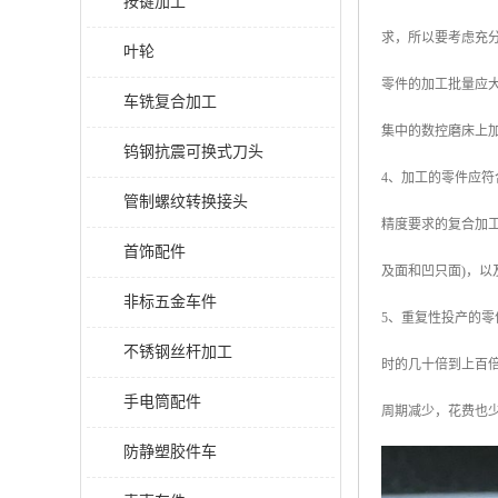
按键加工
求，所以要考虑充
叶轮
零件的加工批量应大
车铣复合加工
集中的数控磨床上加
钨钢抗震可换式刀头
4、加工的零件应
管制螺纹转换接头
精度要求的复合加
首饰配件
及面和凹只面)，
非标五金车件
5、重复性投产的
不锈钢丝杆加工
时的几十倍到上百
手电筒配件
周期减少，花费也
防静塑胶件车