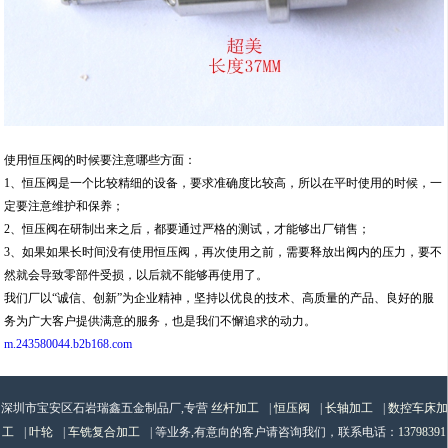
使用恒压阀的时候要注意哪些方面：
1、恒压阀是一个比较精细的设备，要求准确度比较高，所以在平时使用的时候，一
定要注意维护和保养；
2、恒压阀在研制出来之后，都要通过严格的测试，才能够出厂销售；
3、如果如果长时间没有使用恒压阀，再次使用之前，需要释放出阀内的压力，要不
然就会导致零部件受损，以后就不能够再使用了。
我们厂以“诚信、创新”为企业精神，坚持以优良的技术、高质量的产品、良好的服
务为广大客户提供满意的服务，也是我们不懈追求的动力。
m.243580044.b2b168.com
深圳市宝安区石岩瑞鑫五金制品厂,专营
丝杆加工
|
恒压阀
|
长轴加工
|
数控车床加
工
|
叶轮
|
车铣复合加工
| 等业务,有意向的客户请咨询我们，联系电话：
13798391