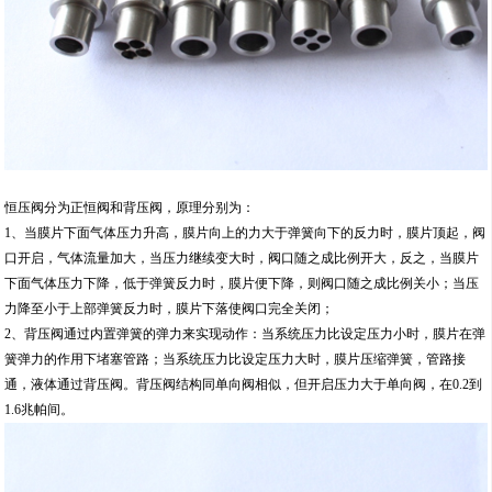
恒压阀分为正恒阀和背压阀，原理分别为：
1、当膜片下面气体压力升高，膜片向上的力大于弹簧向下的反力时，膜片顶起，阀
口开启，气体流量加大，当压力继续变大时，阀口随之成比例开大，反之，当膜片
下面气体压力下降，低于弹簧反力时，膜片便下降，则阀口随之成比例关小；当压
力降至小于上部弹簧反力时，膜片下落使阀口完全关闭；
2、背压阀通过内置弹簧的弹力来实现动作：当系统压力比设定压力小时，膜片在弹
簧弹力的作用下堵塞管路；当系统压力比设定压力大时，膜片压缩弹簧，管路接
通，液体通过背压阀。背压阀结构同单向阀相似，但开启压力大于单向阀，在0.2到
1.6兆帕间。