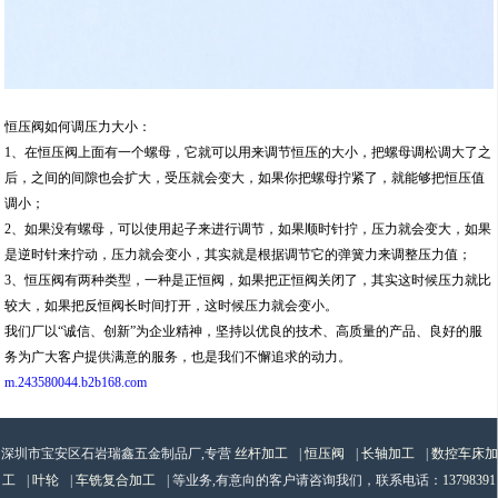
恒压阀如何调压力大小：
1、在恒压阀上面有一个螺母，它就可以用来调节恒压的大小，把螺母调松调大了之
后，之间的间隙也会扩大，受压就会变大，如果你把螺母拧紧了，就能够把恒压值
调小；
2、如果没有螺母，可以使用起子来进行调节，如果顺时针拧，压力就会变大，如果
是逆时针来拧动，压力就会变小，其实就是根据调节它的弹簧力来调整压力值；
3、恒压阀有两种类型，一种是正恒阀，如果把正恒阀关闭了，其实这时候压力就比
较大，如果把反恒阀长时间打开，这时候压力就会变小。
我们厂以“诚信、创新”为企业精神，坚持以优良的技术、高质量的产品、良好的服
务为广大客户提供满意的服务，也是我们不懈追求的动力。
m.243580044.b2b168.com
深圳市宝安区石岩瑞鑫五金制品厂,专营
丝杆加工
|
恒压阀
|
长轴加工
|
数控车床加
工
|
叶轮
|
车铣复合加工
| 等业务,有意向的客户请咨询我们，联系电话：
13798391