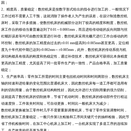
因；
2、精度高，质量稳定：数控机床是按数字形式给出的指令进行加工的，一般情况下
工作过程不需要人工干预，这就消除了操作者人为产生的误差，在设计制造数控机
床时，采取了许多措施，使数控机床的机械部分达到了较高的精度和刚度，数控机
床工作台的移动当量普遍达到了0.01～0.0001mm，而且进给传动链的反向间隙与丝
杠螺距误差等均可由数控装置进行补偿，数控机床采用光栅尺进行工作台移动的闭
环控制，数控机床的加工精度由过去的±0.01 mm提高到±0.005mm甚至更高，定位精
度九十年代初中期已达到±0.002mm～±0.005mm，此外，数控机床的传动系统与机
床结构都具有很高的刚度和热稳定性，通过补偿技术，数控机床可获得比本身精度
更高的加工精度，尤其提高了同一批零件生产的一致性，产品合格率高，加工质量
稳定；
3、生产效率高：零件加工所需的时间主要包括机动时间和时间两部分，数控机床主
轴的转速和进给量的变化范围比普通机床大，因此数控机床每一道工序都可选用有
利的切削用量，由于数控机床结构刚性好，因此允许进行大切削用量的强力切削，
这就提高了数控机床的切削效率，节省了机动时间，数控机床的移动部件空行程运
动速度快，工件装夹时间短，可自动更换，时间比一般机床大为减少；
数控机床更换被加工零件时几乎不需要重新调整机床，节省了零件安装调整时间，
数控机床加工质量稳定，一般只作第1次检验和工序间关键尺寸的抽样检验，因此节
省了停机检验时间，在加工中心机床上加工时，一台机床实现了多道工序的连续加
工，生产效率的提高更为显著；