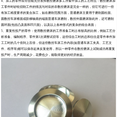
4、加工的零件应符合能充分发挥数控磨床多工序集中加工的工艺特点：数控磨床加
工零件时砂轮切削工件的情况与对应的非数控磨床是完全一样的，但它可进行一些
有加工精度要求的复合加工，如在磨削范围方面，普通磨床主要用于磨削圆柱面、
圆数控车床锥面或阶梯轴肩的端面普通车床磨削，数控外圆磨床除此外，还可磨削
圆环面(包括凸及面和凹只面)，以及以上各种形式的复杂的组合表面；
5、重复性投产的零件：使用数控磨床的工序准备工时占有较高的比例，例如工艺分
析准备、编制程序、零件第1次调整试切等，这些综合工时的总和往往是零件单件加
工工时的几十倍到上百倍，但这些数控车床工作内容(如普通车床工夹具、工艺文
件、程序等)都可以保存起来反复使用，所以一种零件在数控磨床上试制成功再重复
投产时，生产周期减少，花费也少，能取得更好的经济效益。