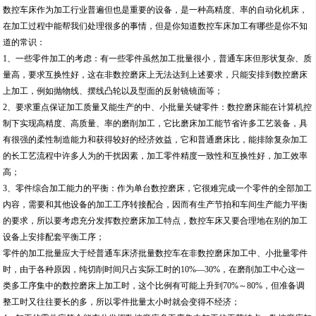
数控车床作为加工行业普遍但也是重要的设备，是一种高精度、率的自动化机床，
在加工过程中能帮我们处理很多的事情，但是你知道数控车床加工有哪些是你不知
道的常识：
1、一些零件加工的考虑：有一些零件虽然加工批量很小，普通车床但形状复杂、质
量高，要求互换性好，这在非数控磨床上无法达到上述要求，只能安排到数控磨床
上加工，例如抛物线、摆线凸轮以及型面的反射镜镜面等；
2、要求重点保证加工质量又能生产的中、小批量关键零件：数控磨床能在计算机控
制下实现高精度、高质量、率的磨削加工，它比磨床加工能节省许多工艺装备，具
有很强的柔性制造能力和获得较好的经济效益，它和普通磨床比，能排除复杂加工
的长工艺流程中许多人为的干扰因素，加工零件精度一致性和互换性好，加工效率
高；
3、零件综合加工能力的平衡：作为单台数控磨床，它很难完成一个零件的全部加工
内容，需要和其他设备的加工工序转接配合，因而有生产节拍和车间生产能力平衡
的要求，所以要考虑充分发挥数控磨床加工特点，数控车床又要合理地在别的加工
设备上安排配套平衡工序；
零件的加工批量应大于经普通车床济批量数控车在非数控磨床加工中、小批量零件
时，由于各种原因，纯切削时间只占实际工时的10%—30%，在磨削加工中心这一
类多工序集中的数控磨床上加工时，这个比例有可能上升到70%～80%，但准备调
整工时又往往要长的多，所以零件批量太小时就会变得不经济；