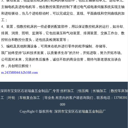
3、驱动装置，他是数控机床执行机构的驱动部件，包括主轴驱动单元、进给单元、
主轴电机及进给电机等，他在数控装置的控制下通过电气或电液伺服系统实现主轴
和进给驱动，当几个进给联动时，可以完成定位、直线、平面曲线和空间曲线的加
工；
4、装置，指数控机床的一些必要的配套部件，用以保证数控机床的运行，如冷却、
排屑、润滑、照明、监测等，它包括液压和气动装置、排屑装置、交换工作台、数
控转台和数控分度头，还包括及检测装置等；
5、编程及其他附属设备，可用来在机外进行零件的程序编制、存储等。
我厂始终坚持“以科技求发展，以质量求生存”的方针，开拓进取，努力开拓市场。
公司面对未来，完善的售后服务，诚信不欺的商业信誉，期待与新老朋友洽谈合
作，共创明日辉煌！
m.243580044.b2b168.com
深圳市宝安区石岩瑞鑫五金制品厂,专营
丝杆加工
|
恒压阀
|
长轴加工
|
数控车床加
工
|
叶轮
|
车铣复合加工
| 等业务,有意向的客户请咨询我们，联系电话：
13798391
009
CopyRight © 版权所有:
深圳市宝安区石岩瑞鑫五金制品厂