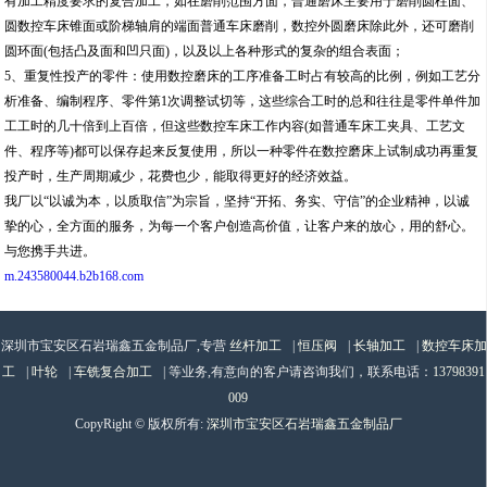
有加工精度要求的复合加工，如在磨削范围方面，普通磨床主要用于磨削圆柱面、
圆数控车床锥面或阶梯轴肩的端面普通车床磨削，数控外圆磨床除此外，还可磨削
圆环面(包括凸及面和凹只面)，以及以上各种形式的复杂的组合表面；
5、重复性投产的零件：使用数控磨床的工序准备工时占有较高的比例，例如工艺分
析准备、编制程序、零件第1次调整试切等，这些综合工时的总和往往是零件单件加
工工时的几十倍到上百倍，但这些数控车床工作内容(如普通车床工夹具、工艺文
件、程序等)都可以保存起来反复使用，所以一种零件在数控磨床上试制成功再重复
投产时，生产周期减少，花费也少，能取得更好的经济效益。
我厂以“以诚为本，以质取信”为宗旨，坚持“开拓、务实、守信”的企业精神，以诚
挚的心，全方面的服务，为每一个客户创造高价值，让客户来的放心，用的舒心。
与您携手共进。
m.243580044.b2b168.com
深圳市宝安区石岩瑞鑫五金制品厂,专营
丝杆加工
|
恒压阀
|
长轴加工
|
数控车床加
工
|
叶轮
|
车铣复合加工
| 等业务,有意向的客户请咨询我们，联系电话：
13798391
009
CopyRight © 版权所有:
深圳市宝安区石岩瑞鑫五金制品厂