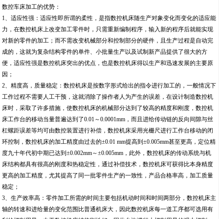
数控车床加工的优势：
1、适应性强：适应性即所谓的柔性，是指数控机床随生产对象变化而变化的适应能
力，在数控机床上改变加工零件时，只需重新编制程序，输入新的程序后就能实现
对新的零件的加工；而不需改变机械部分和控制部分的硬件，且生产过程是自动完
成的，这就为复杂结构零件的单件、小批量生产以及试制新产品提供了很大的方
便，适应性强是数控机床突出的优点，也是数控机床得以生产和迅速发展的主要原
因；
2、精度高，质量稳定：数控机床是按数字形式给出的指令进行加工的，一般情况下
工作过程不需要人工干预，这就消除了操作者人为产生的误差，在设计制造数控机
床时，采取了许多措施，使数控机床的机械部分达到了较高的精度和刚度，数控机
床工作台的移动当量普遍达到了0.01～0.0001mm，而且进给传动链的反向间隙与丝
杠螺距误差等均可由数控装置进行补偿，数控机床采用光栅尺进行工作台移动的闭
环控制，数控机床的加工精度由过去的±0.01 mm提高到±0.005mm甚至更高，定位精
度九十年代初中期已达到±0.002mm～±0.005mm，此外，数控机床的传动系统与机
床结构都具有很高的刚度和热稳定性，通过补偿技术，数控机床可获得比本身精度
更高的加工精度，尤其提高了同一批零件生产的一致性，产品合格率高，加工质量
稳定；
3、生产效率高：零件加工所需的时间主要包括机动时间和时间两部分，数控机床主
轴的转速和进给量的变化范围比普通机床大，因此数控机床每一道工序都可选用有