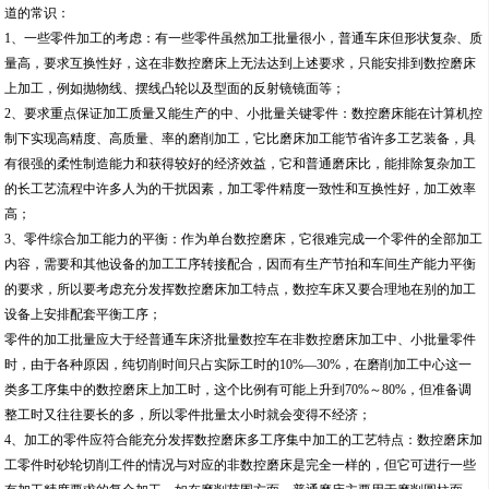
道的常识：
1、一些零件加工的考虑：有一些零件虽然加工批量很小，普通车床但形状复杂、质
量高，要求互换性好，这在非数控磨床上无法达到上述要求，只能安排到数控磨床
上加工，例如抛物线、摆线凸轮以及型面的反射镜镜面等；
2、要求重点保证加工质量又能生产的中、小批量关键零件：数控磨床能在计算机控
制下实现高精度、高质量、率的磨削加工，它比磨床加工能节省许多工艺装备，具
有很强的柔性制造能力和获得较好的经济效益，它和普通磨床比，能排除复杂加工
的长工艺流程中许多人为的干扰因素，加工零件精度一致性和互换性好，加工效率
高；
3、零件综合加工能力的平衡：作为单台数控磨床，它很难完成一个零件的全部加工
内容，需要和其他设备的加工工序转接配合，因而有生产节拍和车间生产能力平衡
的要求，所以要考虑充分发挥数控磨床加工特点，数控车床又要合理地在别的加工
设备上安排配套平衡工序；
零件的加工批量应大于经普通车床济批量数控车在非数控磨床加工中、小批量零件
时，由于各种原因，纯切削时间只占实际工时的10%—30%，在磨削加工中心这一
类多工序集中的数控磨床上加工时，这个比例有可能上升到70%～80%，但准备调
整工时又往往要长的多，所以零件批量太小时就会变得不经济；
4、加工的零件应符合能充分发挥数控磨床多工序集中加工的工艺特点：数控磨床加
工零件时砂轮切削工件的情况与对应的非数控磨床是完全一样的，但它可进行一些