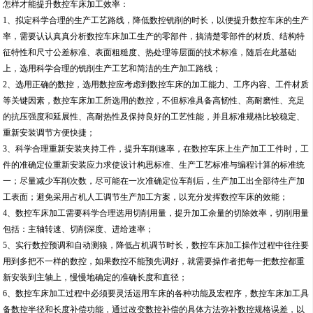
怎样才能提升数控车床加工效率：
1、拟定科学合理的生产工艺路线，降低数控铣削的时长，以便提升数控车床的生产
率，需要认认真真分析数控车床加工生产的零部件，搞清楚零部件的材质、结构特
征特性和尺寸公差标准、表面粗糙度、热处理等层面的技术标准，随后在此基础
上，选用科学合理的铣削生产工艺和简洁的生产加工路线；
2、选用正确的数控，选用数控应考虑到数控车床的加工能力、工序内容、工件材质
等关键因素，数控车床加工所选用的数控，不但标准具备高韧性、高耐磨性、充足
的抗压强度和延展性、高耐热性及保持良好的工艺性能，并且标准规格比较稳定、
重新安装调节方便快捷；
3、科学合理重新安装夹持工件，提升车削速率，在数控车床上生产加工工件时，工
件的准确定位重新安装应力求使设计构思标准、生产工艺标准与编程计算的标准统
一；尽量减少车削次数，尽可能在一次准确定位车削后，生产加工出全部待生产加
工表面；避免采用占机人工调节生产加工方案，以充分发挥数控车床的效能；
4、数控车床加工需要科学合理选用切削用量，提升加工余量的切除效率，切削用量
包括：主轴转速、切削深度、进给速率；
5、实行数控预调和自动测狼，降低占机调节时长，数控车床加工操作过程中往往要
用到多把不一样的数控，如果数控不能预先调好，就需要操作者把每一把数控都重
新安装到主轴上，慢慢地确定的准确长度和直径；
6、数控车床加工过程中必须要灵活运用车床的各种功能及宏程序，数控车床加工具
备数控半径和长度补偿功能，通过改变数控补偿的具体方法弥补数控规格误差，以