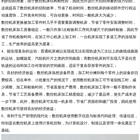
利的切削用量，由于数控机床结构刚性好，因此允许进行大切削用量的强力切削，
这就提高了数控机床的切削效率，节省了机动时间，数控机床的移动部件空行程运
动速度快，工件装夹时间短，可自动更换，时间比一般机床大为减少；
数控机床更换被加工零件时几乎不需要重新调整机床，节省了零件安装调整时间，
数控机床加工质量稳定，一般只作第1次检验和工序间关键尺寸的抽样检验，因此节
省了停机检验时间，在加工中心机床上加工时，一台机床实现了多道工序的连续加
工，生产效率的提高更为显著；
4、能实现复杂的运动：普通机床难以实现或无法实现轨迹为三次以上的曲线或曲面
的运动，如螺旋桨、汽轮机叶片之类的空间曲面；而数控机床则可实现几乎是任意
轨迹的运动和加工任何形状的空间曲面，适应于复杂异形零件的加工；
5、良好的经济效益：数控机床虽然设备昂贵，加工时分摊到每个零件上的设备折旧
费较高，但在单件、小批量生产的情况下，使用数控机床加工可节省划线工时，减
少调整、加工和检验时间，节省直接生产费用，数控机床加工零件一般不需制作夹
具，节省了工艺装备费用，数控机床加工精度稳定，减少了废品率，使生产成本进
一步下降，此外，数控机床可实现一机多用，节省厂房面积和建厂投资，因此使用
数控机床可获得良好的经济效益；
6、有利于生产管理的现代化：数控机床使用数字信息与标准代码处理、传递信息，
特别是在数控机床上使用计算机控制，为计算机设计、制造以及管理一体化奠定了
基础。