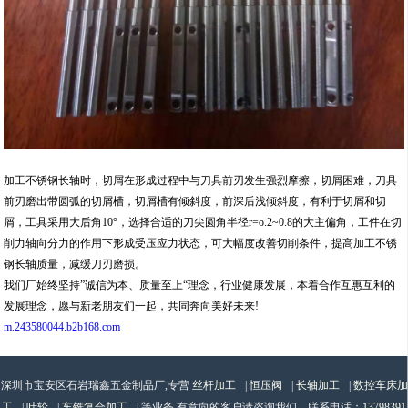
加工不锈钢长轴时，切屑在形成过程中与刀具前刃发生强烈摩擦，切屑困难，刀具
前刃磨出带圆弧的切屑槽，切屑槽有倾斜度，前深后浅倾斜度，有利于切屑和切
屑，工具采用大后角10°，选择合适的刀尖圆角半径r=o.2~0.8的大主偏角，工件在切
削力轴向分力的作用下形成受压应力状态，可大幅度改善切削条件，提高加工不锈
钢长轴质量，减缓刀刃磨损。
我们厂始终坚持”诚信为本、质量至上“理念，行业健康发展，本着合作互惠互利的
发展理念，愿与新老朋友们一起，共同奔向美好未来!
m.243580044.b2b168.com
深圳市宝安区石岩瑞鑫五金制品厂,专营
丝杆加工
|
恒压阀
|
长轴加工
|
数控车床加
工
|
叶轮
|
车铣复合加工
| 等业务,有意向的客户请咨询我们，联系电话：
13798391