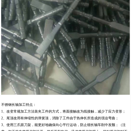
不锈钢长轴加工特点：
1、改变常规加工方法装夹工件的方式，将面接触改为线接触，减少了应力变形；
2、尾顶改用有伸缩性的弹簧顶，消除了工件由于热伸长所造成的强迫弯曲；
3、使用三爪跟刀架，能更好地确保向心平行运动，防止细长轴车削中发颤；（注