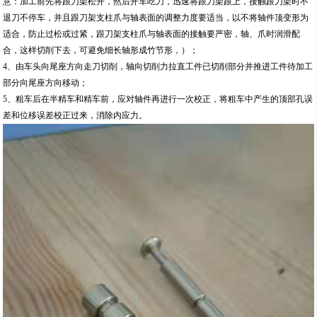
意：加工前先将跟刀架松开，然后开车吃刀，迅速将跟刀架跟上，接触跟刀架时不
退刀不停车，并且跟刀架支柱爪与轴表面的调整力度要适当，以不将轴件顶变形为
适合，防止过松或过紧，跟刀架支柱爪与轴表面的接触要严密，轴、爪时润滑配
合，这样切削下去，可避免细长轴形成竹节形，）；
4、由车头向尾座方向走刀切削，轴向切削力拉直工件已切削部分并推进工件待加工
部分向尾座方向移动；
5、粗车后在半精车和精车前，应对轴件再进行一次校正，将粗车中产生的顶部孔误
差和位移误差校正过来，消除内应力。