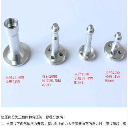
恒压阀分为正恒阀和背压阀，原理分别为：
1、当膜片下面气体压力升高，膜片向上的力大于弹簧向下的反力时，膜片顶起，阀