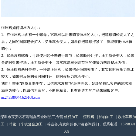
恒压阀如何调压力大小：
1、在恒压阀上面有一个螺母，它就可以用来调节恒压的大小，把螺母调松调大了之
后，之间的间隙也会扩大，受压就会变大，如果你把螺母拧紧了，就能够把恒压值
调小；
2、如果没有螺母，可以使用起子来进行调节，如果顺时针拧，压力就会变大，如果
是逆时针来拧动，压力就会变小，其实就是根据调节它的弹簧力来调整压力值；
3、恒压阀有两种类型，一种是正恒阀，如果把正恒阀关闭了，其实这时候压力就比
较大，如果把反恒阀长时间打开，这时候压力就会变小。
我们厂秉承“以质量求生存，以信誉求发展”的经营理念，始终坚持以客户的需求和
满意为核心，以诚信为宗旨，不断用精良、具有创造力的产品来回报客户。
m.243580044.b2b168.com
深圳市宝安区石岩瑞鑫五金制品厂,专营
丝杆加工
|
恒压阀
|
长轴加工
|
数控车床加
工
|
叶轮
|
车铣复合加工
| 等业务,有意向的客户请咨询我们，联系电话：
13798391
009