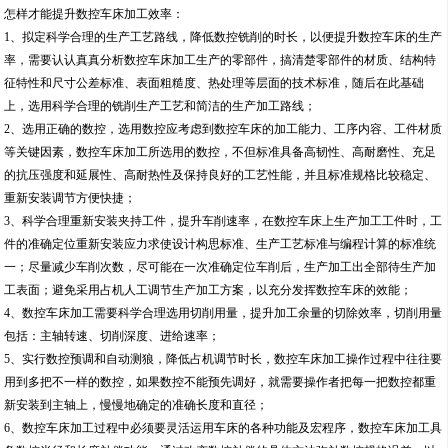
怎样才能提升数控车床加工效率：
1、拟定科学合理的生产工艺路线，降低数控铣削的时长，以便提升数控车床的生产
率，需要认认真真分析数控车床加工生产的零部件，搞清楚零部件的材质、结构特
征特性和尺寸公差标准、表面粗糙度、热处理等层面的技术标准，随后在此基础
上，选用科学合理的铣削生产工艺和简洁的生产加工路线；
2、选用正确的数控，选用数控应考虑到数控车床的加工能力、工序内容、工件材质
等关键因素，数控车床加工所选用的数控，不但标准具备高韧性、高耐磨性、充足
的抗压强度和延展性、高耐热性及保持良好的工艺性能，并且标准规格比较稳定、
重新安装调节方便快捷；
3、科学合理重新安装夹持工件，提升车削速率，在数控车床上生产加工工件时，工
件的准确定位重新安装应力求使设计构思标准、生产工艺标准与编程计算的标准统
一；尽量减少车削次数，尽可能在一次准确定位车削后，生产加工出全部待生产加
工表面；避免采用占机人工调节生产加工方案，以充分发挥数控车床的效能；
4、数控车床加工需要科学合理选用切削用量，提升加工余量的切除效率，切削用量
包括：主轴转速、切削深度、进给速率；
5、实行数控预调和自动测狼，降低占机调节时长，数控车床加工操作过程中往往要
用到多把不一样的数控，如果数控不能预先调好，就需要操作者把每一把数控都重
新安装到主轴上，慢慢地确定的准确长度和直径；
6、数控车床加工过程中必须要灵活运用车床的各种功能及宏程序，数控车床加工具