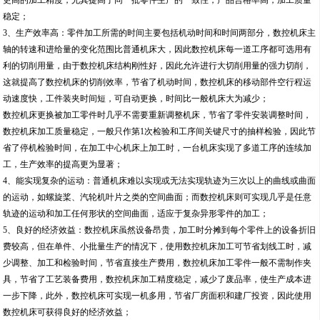
更高的加工精度，尤其提高了同一批零件生产的一致性，产品合格率高，加工质量
稳定；
3、生产效率高：零件加工所需的时间主要包括机动时间和时间两部分，数控机床主
轴的转速和进给量的变化范围比普通机床大，因此数控机床每一道工序都可选用有
利的切削用量，由于数控机床结构刚性好，因此允许进行大切削用量的强力切削，
这就提高了数控机床的切削效率，节省了机动时间，数控机床的移动部件空行程运
动速度快，工件装夹时间短，可自动更换，时间比一般机床大为减少；
数控机床更换被加工零件时几乎不需要重新调整机床，节省了零件安装调整时间，
数控机床加工质量稳定，一般只作第1次检验和工序间关键尺寸的抽样检验，因此节
省了停机检验时间，在加工中心机床上加工时，一台机床实现了多道工序的连续加
工，生产效率的提高更为显著；
4、能实现复杂的运动：普通机床难以实现或无法实现轨迹为三次以上的曲线或曲面
的运动，如螺旋桨、汽轮机叶片之类的空间曲面；而数控机床则可实现几乎是任意
轨迹的运动和加工任何形状的空间曲面，适应于复杂异形零件的加工；
5、良好的经济效益：数控机床虽然设备昂贵，加工时分摊到每个零件上的设备折旧
费较高，但在单件、小批量生产的情况下，使用数控机床加工可节省划线工时，减
少调整、加工和检验时间，节省直接生产费用，数控机床加工零件一般不需制作夹
具，节省了工艺装备费用，数控机床加工精度稳定，减少了废品率，使生产成本进
一步下降，此外，数控机床可实现一机多用，节省厂房面积和建厂投资，因此使用
数控机床可获得良好的经济效益；