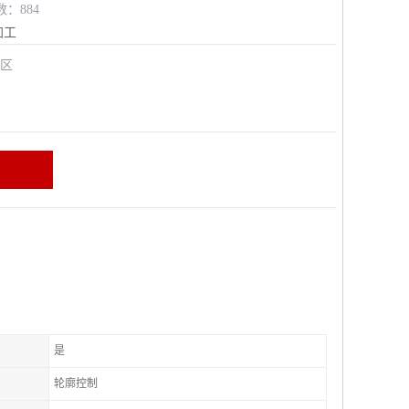
数：884
加工
安区
是
轮廓控制