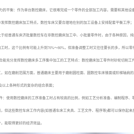
能力的平衡：作为单台数控磨床，它很难完成一个零件的全部加工内容，需要和其他设
分发挥数控磨床加工特点，数控车床又要合理地在别的加工设备上安排配套平衡工序；
于经普通车床济批量数控车在非数控磨床加工中、小批量零件时，由于各种原因，纯切
工时，这个比例有可能上升到70%～80%，但准备调整工时又往往要长的多，所以
符合能充分发挥数控磨床多工序集中加工的工艺特点：数控磨床加工零件时砂轮切削工
工，如在磨削范围方面，普通磨床主要用于磨削圆柱面、圆数控车床锥面或阶梯轴肩的
以及以上各种形式的复杂的组合表面；
零件：使用数控磨床的工序准备工时占有较高的比例，例如工艺分析准备、编制程序、
倍，但这些数控车床工作内容(如普通车床工夹具、工艺文件、程序等)都可以保存起
少，能取得更好的经济效益。