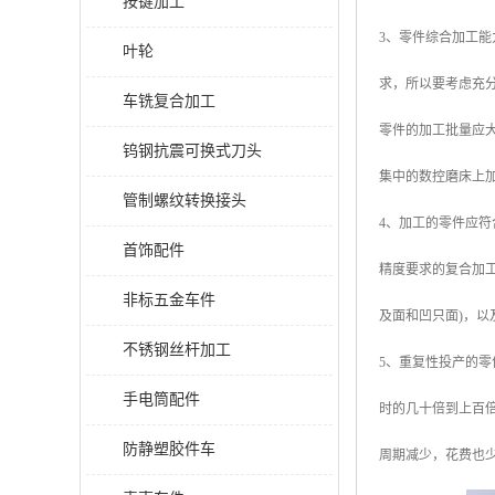
按键加工
3、零件综合加工
叶轮
求，所以要考虑充
车铣复合加工
零件的加工批量应大
钨钢抗震可换式刀头
集中的数控磨床上加
管制螺纹转换接头
4、加工的零件应
首饰配件
精度要求的复合加
非标五金车件
及面和凹只面)，
不锈钢丝杆加工
5、重复性投产的
手电筒配件
时的几十倍到上百
防静塑胶件车
周期减少，花费也