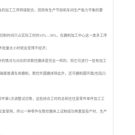
备的加工工序转接配合，因而有生产节拍和车间生产能力平衡的要
削时间只占实际工时的10%—30%，在磨削加工中心这一类多工序
零件批量太小时就会变得不经济；
件的情况与对应的非数控磨床是完全一样的，但它可进行一些有加工
端面普通车床磨削，数控外圆磨床除此外，还可磨削圆环面(包括凸
零件第1次调整试切等，这些综合工时的总和往往是零件单件加工工
来反复使用，所以一种零件在数控磨床上试制成功再重复投产时，生产