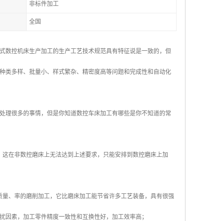
非标件加工
全国
式数控机床生产加工的生产工艺技术规范具有特征说是一致的，但
种类多样、批量小、样式繁杂、精密度高等问题和完成性和自动化
处理很多的事情，但是你知道数控车床加工有哪些是你不知道的常
，这在非数控磨床上无法达到上述要求，只能安排到数控磨床上加
质量、率的磨削加工，它比磨床加工能节省许多工艺装备，具有很强
扰因素，加工零件精度一致性和互换性好，加工效率高；