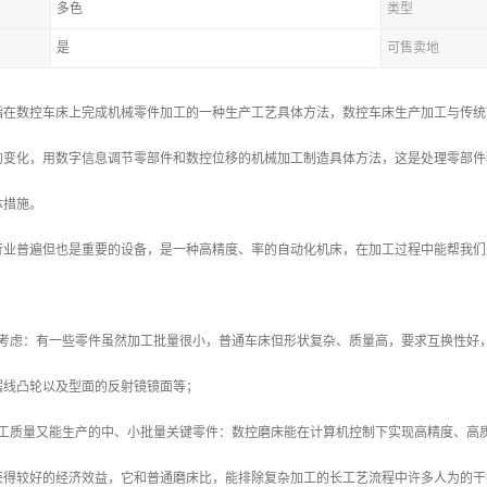
多色
类型
是
可售卖地
指在数控车床上完成机械零件加工的一种生产工艺具体方法，数控车床生产加工与传统
的变化，用数字信息调节零部件和数控位移的机械加工制造具体方法，这是处理零部件
体措施。
行业普遍但也是重要的设备，是一种高精度、率的自动化机床，在加工过程中能帮我们
的考虑：有一些零件虽然加工批量很小，普通车床但形状复杂、质量高，要求互换性好
摆线凸轮以及型面的反射镜镜面等；
加工质量又能生产的中、小批量关键零件：数控磨床能在计算机控制下实现高精度、高
获得较好的经济效益，它和普通磨床比，能排除复杂加工的长工艺流程中许多人为的干