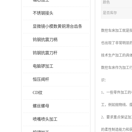
颜色
不锈钢接头
是否库存
显微镜小模数黄铜滑台齿条
数控车床加工就是
钨钢抗震刀柄
也出现了非常明显
钨钢抗震刀杆
技术生产加工的具
电脑锣加工
数控车床作为加工
恒压阀杆
识：
CD纹
1、一些零件加工
工，例如抛物线、
螺丝螺母
2、要求重点保证
喷嘴喷头加工
的柔性制造能力和