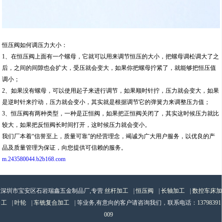
恒压阀如何调压力大小：
1、在恒压阀上面有一个螺母，它就可以用来调节恒压的大小，把螺母调松调大了之
后，之间的间隙也会扩大，受压就会变大，如果你把螺母拧紧了，就能够把恒压值
调小；
2、如果没有螺母，可以使用起子来进行调节，如果顺时针拧，压力就会变大，如果
是逆时针来拧动，压力就会变小，其实就是根据调节它的弹簧力来调整压力值；
3、恒压阀有两种类型，一种是正恒阀，如果把正恒阀关闭了，其实这时候压力就比
较大，如果把反恒阀长时间打开，这时候压力就会变小。
我们厂本着“信誉至上，质量可靠”的经营理念，竭诚为广大用户服务，以优良的产
品及质量管理为保证，向您提供可信赖的服务。
m.243580044.b2b168.com
深圳市宝安区石岩瑞鑫五金制品厂,专营
丝杆加工
|
恒压阀
|
长轴加工
|
数控车床加
工
|
叶轮
|
车铣复合加工
| 等业务,有意向的客户请咨询我们，联系电话：
13798391
009