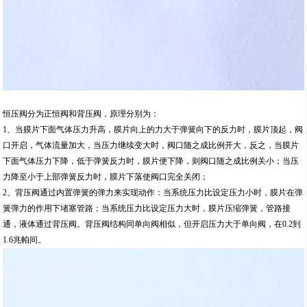
恒压阀分为正恒阀和背压阀，原理分别为：
1、当膜片下面气体压力升高，膜片向上的力大于弹簧向下的反力时，膜片顶起，阀
口开启，气体流量加大，当压力继续变大时，阀口随之成比例开大，反之，当膜片
下面气体压力下降，低于弹簧反力时，膜片便下降，则阀口随之成比例关小；当压
力降至小于上部弹簧反力时，膜片下落使阀口完全关闭；
2、背压阀通过内置弹簧的弹力来实现动作：当系统压力比设定压力小时，膜片在弹
簧弹力的作用下堵塞管路；当系统压力比设定压力大时，膜片压缩弹簧，管路接
通，液体通过背压阀。背压阀结构同单向阀相似，但开启压力大于单向阀，在0.2到
1.6兆帕间。