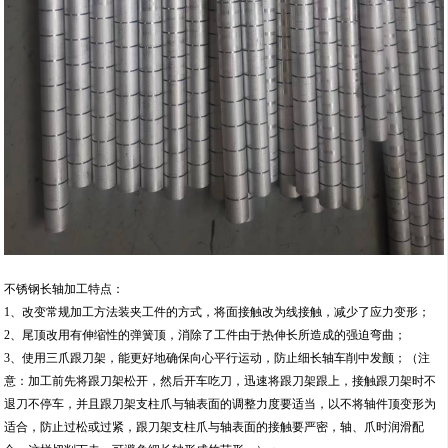
不锈钢长轴加工特点：
1、改变常规加工方法装夹工件的方式，将面接触改为线接触，减少了应力变形；
2、尾顶改用有伸缩性的弹簧顶，消除了工件由于热伸长所造成的强迫弯曲；
3、使用三爪跟刀架，能更好地确保向心平行运动，防止细长轴车削中发颤；（注
意：加工前先将跟刀架松开，然后开车吃刀，迅速将跟刀架跟上，接触跟刀架时不
退刀不停车，并且跟刀架支柱爪与轴表面的调整力度要适当，以不将轴件顶变形为
适合，防止过松或过紧，跟刀架支柱爪与轴表面的接触要严密，轴、爪时润滑配