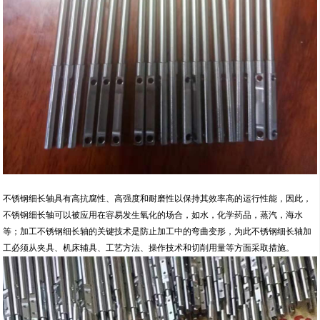
不锈钢细长轴具有高抗腐性、高强度和耐磨性以保持其效率高的运行性能，因此，
不锈钢细长轴可以被应用在容易发生氧化的场合，如水，化学药品，蒸汽，海水
等；加工不锈钢细长轴的关键技术是防止加工中的弯曲变形，为此不锈钢细长轴加
工必须从夹具、机床辅具、工艺方法、操作技术和切削用量等方面采取措施。