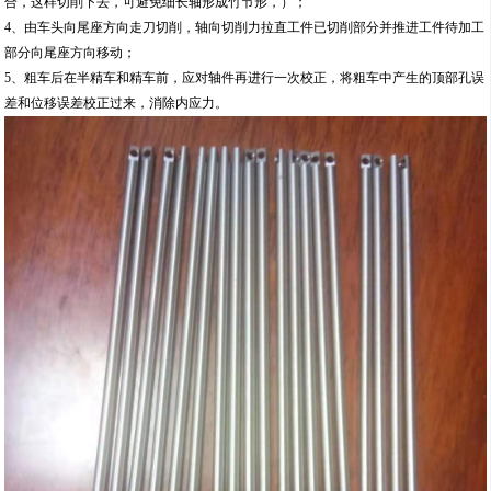
合，这样切削下去，可避免细长轴形成竹节形，）；
4、由车头向尾座方向走刀切削，轴向切削力拉直工件已切削部分并推进工件待加工
部分向尾座方向移动；
5、粗车后在半精车和精车前，应对轴件再进行一次校正，将粗车中产生的顶部孔误
差和位移误差校正过来，消除内应力。