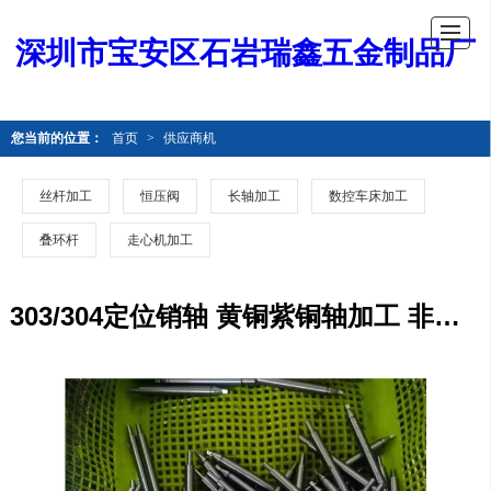
深圳市宝安区石岩瑞鑫五金制品厂
您当前的位置：
首页
>
供应商机
丝杆加工
恒压阀
长轴加工
数控车床加工
叠环杆
走心机加工
303/304定位销轴 黄铜紫铜轴加工 非标零件