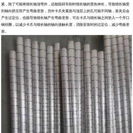
紧，除了可能将细长轴顶弯外，还能阻碍车削时细长轴的受热伸长，导致细长轴受
到轴向挤压而产生弯曲变形，另外卡爪夹紧面与顶层上的孔可能不同轴，装夹后会
产生过定位，也能导致细长轴产生弯曲变形，可在卡爪与细长轴之间垫入一个开口
钢丝圈，以减少卡爪与细长轴的轴向接触长度，消除安装时的过定位，减少弯曲变
形。