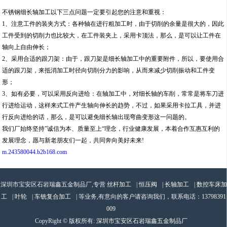
不锈钢细长轴加工以下三点问题一定要引起您的注意和重视：
1、注意工件的装夹方式：各种轴在进行粗加工时，由于切削的余量是很大的，因此
工件受到的切削力也比较大，在工件装夹上，采用卡顶法，那么，是可以让工件在
轴向上自由伸长；
2、采用合适的跟刀架：由于，跟刀架是细长轴加工中的重要附件，所以，要使用合
适的跟刀架，来抵消加工时径向切削分力的影响，从而来减少切削振动和工件变
形；
3、如有必要，可以采用反向进给：在轴加工中，对细长轴的车削，常常是将车刀进
行进给运动，这样来式工件产生轴向伸长的趋势，不过，如果采用卡拉工具，并进
行反向进给的话，那么，是可以避免细长轴出现弯曲变形这一问题的。
我们厂始终坚持”诚信为本、质量至上“理念，行业健康发展，本着合作互惠互利的
发展理念，愿与新老朋友们一起，共同奔向美好未来!
m.243580044.b2b168.com
深圳市宝安区石岩瑞鑫五金制品厂,专营
丝杆加工
|
恒压阀
|
长轴加工
|
数控车床加
工
|
叶轮
|
车铣复合加工
| 等业务,有意向的客户请咨询我们，联系电话：
13798391
009
CopyRight © 版权所有:
深圳市宝安区石岩瑞鑫五金制品厂