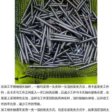
在加工不锈钢细长轴时，一般均采用一头夹和一头顶的装夹方法，用卡盘装夹工件
时，在卡爪与工件之间套入一开口的风丝圈，以减少工件与卡爪轴向接角长度，在
尾座上采用弹性尖顶，这样当工件受切削热而伸长时，顶针能轴向伸缩，以补偿工
作的亭台形，减少工件的弯曲。
加工细长轴通常采用一夹一顶的装夹方式。但是在该装夹方式中，如果顶层顶得太