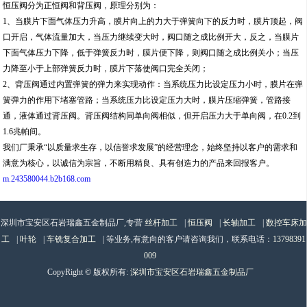
恒压阀分为正恒阀和背压阀，原理分别为：
1、当膜片下面气体压力升高，膜片向上的力大于弹簧向下的反力时，膜片顶起，阀
口开启，气体流量加大，当压力继续变大时，阀口随之成比例开大，反之，当膜片
下面气体压力下降，低于弹簧反力时，膜片便下降，则阀口随之成比例关小；当压
力降至小于上部弹簧反力时，膜片下落使阀口完全关闭；
2、背压阀通过内置弹簧的弹力来实现动作：当系统压力比设定压力小时，膜片在弹
簧弹力的作用下堵塞管路；当系统压力比设定压力大时，膜片压缩弹簧，管路接
通，液体通过背压阀。背压阀结构同单向阀相似，但开启压力大于单向阀，在0.2到
1.6兆帕间。
我们厂秉承“以质量求生存，以信誉求发展”的经营理念，始终坚持以客户的需求和
满意为核心，以诚信为宗旨，不断用精良、具有创造力的产品来回报客户。
m.243580044.b2b168.com
深圳市宝安区石岩瑞鑫五金制品厂,专营
丝杆加工
|
恒压阀
|
长轴加工
|
数控车床加
工
|
叶轮
|
车铣复合加工
| 等业务,有意向的客户请咨询我们，联系电话：
13798391
009
CopyRight © 版权所有:
深圳市宝安区石岩瑞鑫五金制品厂