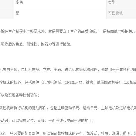
多色
类型
是
可售卖地
量除在生产制程中严格要求外，就是需要立于生产的品质检验，一是按图纸严格把关尺
，喷涂后的色差、耐蚀性、附着力等进行检验。
控机床的主题，包括机床身、立柱、主轴、进给机构等机械部件，他是用于完成各种切
数控机床的核心，包括硬件（印刷电路板、CRT显示器、键盒、纸带阅读机等）以及相
算以及实现各种控制功能；
是数控机床执行机构的驱动部件，包括主轴驱动单元、进给单元、主轴电机及进给电机
联动时，可以完成定位、直线、平面曲线和空间曲线的加工；
机床的一些必要的配套部件，用以保证数控机床的运行，如冷却、排屑、润滑、照明、