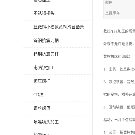
颜色
不锈钢接头
是否库存
显微镜小模数黄铜滑台齿条
数控车床加工的质
钨钢抗震刀柄
外观不允许碰划伤
钨钢抗震刀杆
数控机床的组成：
电脑锣加工
1、主机，他是数
恒压阀杆
2、数控装置，是
CD纹
据的变换、插补运
3、驱动装置，他
螺丝螺母
驱动，当几个进给
喷嘴喷头加工
4、装置，指数控