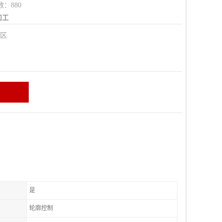
数：880
加工
安区
是
轮廓控制