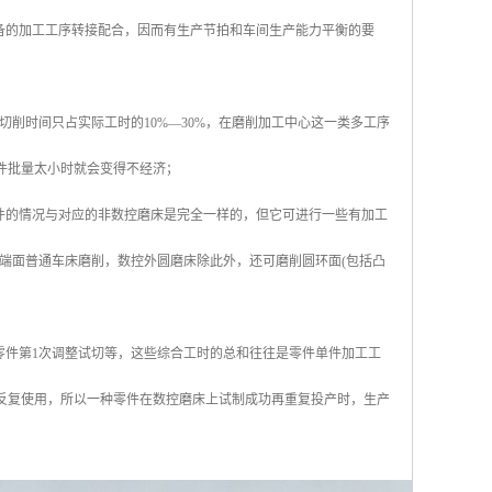
备的加工工序转接配合，因而有生产节拍和车间生产能力平衡的要
削时间只占实际工时的10%—30%，在磨削加工中心这一类多工序
零件批量太小时就会变得不经济；
件的情况与对应的非数控磨床是完全一样的，但它可进行一些有加工
端面普通车床磨削，数控外圆磨床除此外，还可磨削圆环面(包括凸
零件第1次调整试切等，这些综合工时的总和往往是零件单件加工工
来反复使用，所以一种零件在数控磨床上试制成功再重复投产时，生产