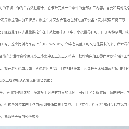
能力的平衡：作为单台数控磨床，它很难完成一个零件的全部加工内容，需要和其他设
分发挥数控磨床加工特点，数控车床又要合理地在别的加工设备上安排配套平衡工序；
于经普通车床济批量数控车在非数控磨床加工中、小批量零件时，由于各种原因，纯切
工时，这个比例有可能上升到70%～80%，但准备调整工时又往往要长的多，所以
符合能充分发挥数控磨床多工序集中加工的工艺特点：数控磨床加工零件时砂轮切削工
工，如在磨削范围方面，普通磨床主要用于磨削圆柱面、圆数控车床锥面或阶梯轴肩的
以及以上各种形式的复杂的组合表面；
零件：使用数控磨床的工序准备工时占有较高的比例，例如工艺分析准备、编制程序、
倍，但这些数控车床工作内容(如普通车床工夹具、工艺文件、程序等)都可以保存起
少，能取得更好的经济效益。