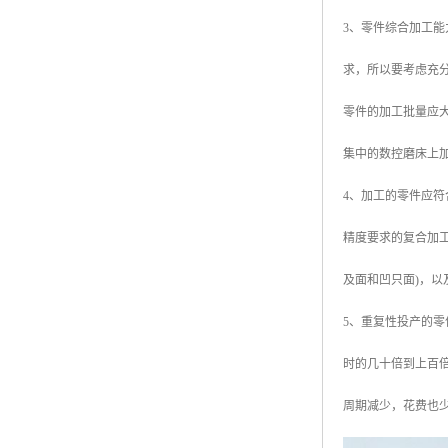
3、零件综合加工
求，所以要考虑充
零件的加工批量应大
集中的数控磨床上加
4、加工的零件应
精度要求的复合加
及面和凹只面)，
5、重复性投产的
时的几十倍到上百
周期减少，花费也