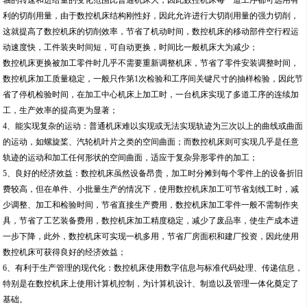
轴的转速和进给量的变化范围比普通机床大，因此数控机床每一道工序都可选用有
利的切削用量，由于数控机床结构刚性好，因此允许进行大切削用量的强力切削，
这就提高了数控机床的切削效率，节省了机动时间，数控机床的移动部件空行程运
动速度快，工件装夹时间短，可自动更换，时间比一般机床大为减少；
数控机床更换被加工零件时几乎不需要重新调整机床，节省了零件安装调整时间，
数控机床加工质量稳定，一般只作第1次检验和工序间关键尺寸的抽样检验，因此节
省了停机检验时间，在加工中心机床上加工时，一台机床实现了多道工序的连续加
工，生产效率的提高更为显著；
4、能实现复杂的运动：普通机床难以实现或无法实现轨迹为三次以上的曲线或曲面
的运动，如螺旋桨、汽轮机叶片之类的空间曲面；而数控机床则可实现几乎是任意
轨迹的运动和加工任何形状的空间曲面，适应于复杂异形零件的加工；
5、良好的经济效益：数控机床虽然设备昂贵，加工时分摊到每个零件上的设备折旧
费较高，但在单件、小批量生产的情况下，使用数控机床加工可节省划线工时，减
少调整、加工和检验时间，节省直接生产费用，数控机床加工零件一般不需制作夹
具，节省了工艺装备费用，数控机床加工精度稳定，减少了废品率，使生产成本进
一步下降，此外，数控机床可实现一机多用，节省厂房面积和建厂投资，因此使用
数控机床可获得良好的经济效益；
6、有利于生产管理的现代化：数控机床使用数字信息与标准代码处理、传递信息，
特别是在数控机床上使用计算机控制，为计算机设计、制造以及管理一体化奠定了
基础。