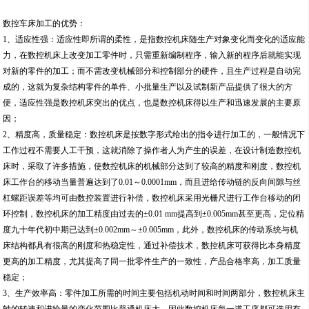
数控车床加工的优势：
1、适应性强：适应性即所谓的柔性，是指数控机床随生产对象变化而变化的适应能
力，在数控机床上改变加工零件时，只需重新编制程序，输入新的程序后就能实现
对新的零件的加工；而不需改变机械部分和控制部分的硬件，且生产过程是自动完
成的，这就为复杂结构零件的单件、小批量生产以及试制新产品提供了很大的方
便，适应性强是数控机床突出的优点，也是数控机床得以生产和迅速发展的主要原
因；
2、精度高，质量稳定：数控机床是按数字形式给出的指令进行加工的，一般情况下
工作过程不需要人工干预，这就消除了操作者人为产生的误差，在设计制造数控机
床时，采取了许多措施，使数控机床的机械部分达到了较高的精度和刚度，数控机
床工作台的移动当量普遍达到了0.01～0.0001mm，而且进给传动链的反向间隙与丝
杠螺距误差等均可由数控装置进行补偿，数控机床采用光栅尺进行工作台移动的闭
环控制，数控机床的加工精度由过去的±0.01 mm提高到±0.005mm甚至更高，定位精
度九十年代初中期已达到±0.002mm～±0.005mm，此外，数控机床的传动系统与机
床结构都具有很高的刚度和热稳定性，通过补偿技术，数控机床可获得比本身精度
更高的加工精度，尤其提高了同一批零件生产的一致性，产品合格率高，加工质量
稳定；
3、生产效率高：零件加工所需的时间主要包括机动时间和时间两部分，数控机床主