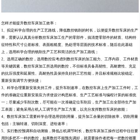
怎样才能提升数控车床加工效率：
1、拟定科学合理的生产工艺路线，降低数控铣削的时长，以便提升数控车床的生产
率，需要认认真真分析数控车床加工生产的零部件，搞清楚零部件的材质、结构特
征特性和尺寸公差标准、表面粗糙度、热处理等层面的技术标准，随后在此基础
上，选用科学合理的铣削生产工艺和简洁的生产加工路线；
2、选用正确的数控，选用数控应考虑到数控车床的加工能力、工序内容、工件材质
等关键因素，数控车床加工所选用的数控，不但标准具备高韧性、高耐磨性、充足
的抗压强度和延展性、高耐热性及保持良好的工艺性能，并且标准规格比较稳定、
重新安装调节方便快捷；
3、科学合理重新安装夹持工件，提升车削速率，在数控车床上生产加工工件时，工
件的准确定位重新安装应力求使设计构思标准、生产工艺标准与编程计算的标准统
一；尽量减少车削次数，尽可能在一次准确定位车削后，生产加工出全部待生产加
工表面；避免采用占机人工调节生产加工方案，以充分发挥数控车床的效能；
4、数控车床加工需要科学合理选用切削用量，提升加工余量的切除效率，切削用量
包括：主轴转速、切削深度、进给速率；
5、实行数控预调和自动测狼，降低占机调节时长，数控车床加工操作过程中往往要
用到多把不一样的数控，如果数控不能预先调好，就需要操作者把每一把数控都重