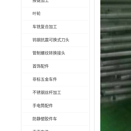
按键加工
叶轮
车铣复合加工
钨钢抗震可换式刀头
管制螺纹转换接头
首饰配件
非标五金车件
不锈钢丝杆加工
手电筒配件
防静塑胶件车