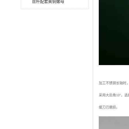
丝杆配套黄铜螺母
加工不锈钢长轴时
采用大后角10°，
缓刀刃磨损。