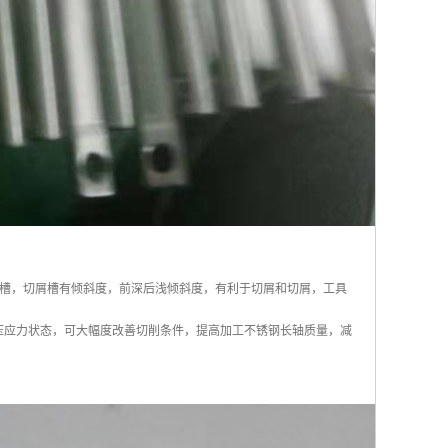
槽，切屑槽有倾斜度，前深后浅倾斜度，有利于切屑和切屑，工具
成受压应力状态，可大幅度改善切削条件，提高加工不锈钢长轴质量，减