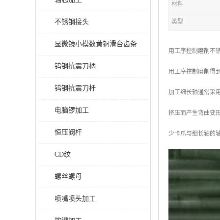
材料
不锈钢接头
类型
显微镜小模数黄铜滑台齿条
用工序控制磨削不
钨钢抗震刀柄
用工序控制磨削得
钨钢抗震刀杆
加工细长轴通常采
电脑锣加工
挤压而产生弯曲变
恒压阀杆
少卡爪与细长轴的
CD纹
螺丝螺母
喷嘴喷头加工