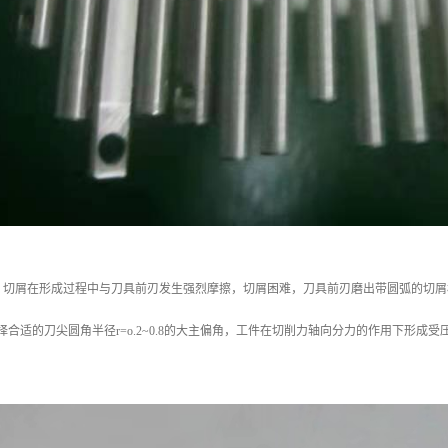
，切屑在形成过程中与刀具前刃发生强烈摩擦，切屑困难，刀具前刃磨出带圆弧的切屑
选择合适的刀尖圆角半径r=o.2~0.8的大主偏角，工件在切削力轴向分力的作用下形