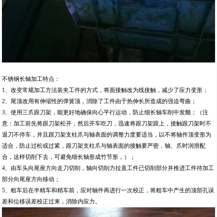
不锈钢长轴加工特点：
1、改变常规加工方法装夹工件的方式，将面接触改为线接触，减少了应力变形；
2、尾顶改用有伸缩性的弹簧顶，消除了工件由于热伸长所造成的强迫弯曲；
3、使用三爪跟刀架，能更好地确保向心平行运动，防止细长轴车削中发颤；（注
意：加工前先将跟刀架松开，然后开车吃刀，迅速将跟刀架跟上，接触跟刀架时不
退刀不停车，并且跟刀架支柱爪与轴表面的调整力度要适当，以不将轴件顶变形为
适合，防止过松或过紧，跟刀架支柱爪与轴表面的接触要严密，轴、爪时润滑配
合，这样切削下去，可避免细长轴形成竹节形，）；
4、由车头向尾座方向走刀切削，轴向切削力拉直工件已切削部分并推进工件待加工
部分向尾座方向移动；
5、粗车后在半精车和精车前，应对轴件再进行一次校正，将粗车中产生的顶部孔误
差和位移误差校正过来，消除内应力。