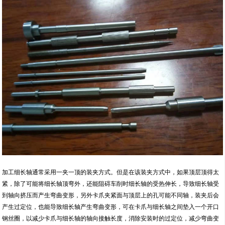
加工细长轴通常采用一夹一顶的装夹方式。但是在该装夹方式中，如果顶层顶得太
紧，除了可能将细长轴顶弯外，还能阻碍车削时细长轴的受热伸长，导致细长轴受
到轴向挤压而产生弯曲变形，另外卡爪夹紧面与顶层上的孔可能不同轴，装夹后会
产生过定位，也能导致细长轴产生弯曲变形，可在卡爪与细长轴之间垫入一个开口
钢丝圈，以减少卡爪与细长轴的轴向接触长度，消除安装时的过定位，减少弯曲变