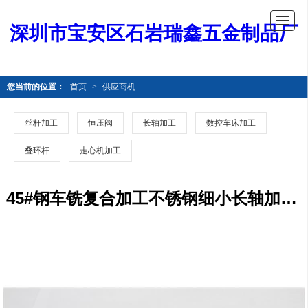
深圳市宝安区石岩瑞鑫五金制品厂
您当前的位置：
首页
>
供应商机
丝杆加工
恒压阀
长轴加工
数控车床加工
叠环杆
走心机加工
45#钢车铣复合加工不锈钢细小长轴加工配件 来图来样定制