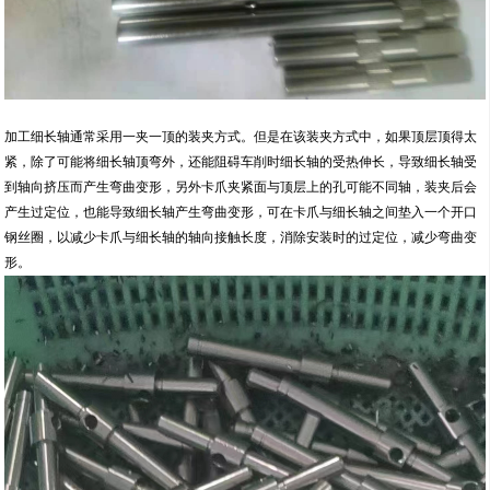
加工细长轴通常采用一夹一顶的装夹方式。但是在该装夹方式中，如果顶层顶得太
紧，除了可能将细长轴顶弯外，还能阻碍车削时细长轴的受热伸长，导致细长轴受
到轴向挤压而产生弯曲变形，另外卡爪夹紧面与顶层上的孔可能不同轴，装夹后会
产生过定位，也能导致细长轴产生弯曲变形，可在卡爪与细长轴之间垫入一个开口
钢丝圈，以减少卡爪与细长轴的轴向接触长度，消除安装时的过定位，减少弯曲变
形。