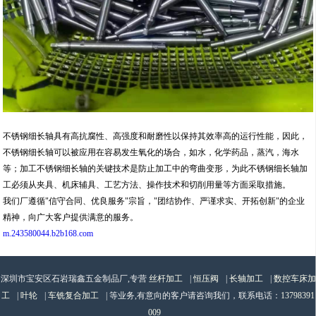
不锈钢细长轴具有高抗腐性、高强度和耐磨性以保持其效率高的运行性能，因此，
不锈钢细长轴可以被应用在容易发生氧化的场合，如水，化学药品，蒸汽，海水
等；加工不锈钢细长轴的关键技术是防止加工中的弯曲变形，为此不锈钢细长轴加
工必须从夹具、机床辅具、工艺方法、操作技术和切削用量等方面采取措施。
我们厂遵循"信守合同、优良服务"宗旨，"团结协作、严谨求实、开拓创新"的企业
精神，向广大客户提供满意的服务。
m.243580044.b2b168.com
深圳市宝安区石岩瑞鑫五金制品厂,专营
丝杆加工
|
恒压阀
|
长轴加工
|
数控车床加
工
|
叶轮
|
车铣复合加工
| 等业务,有意向的客户请咨询我们，联系电话：
13798391
009