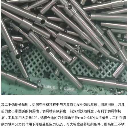
加工不锈钢长轴时，切屑在形成过程中与刀具前刃发生强烈摩擦，切屑困难，刀具
前刃磨出带圆弧的切屑槽，切屑槽有倾斜度，前深后浅倾斜度，有利于切屑和切
屑，工具采用大后角10°，选择合适的刀尖圆角半径r=o.2~0.8的大主偏角，工件在切
削力轴向分力的作用下形成受压应力状态，可大幅度改善切削条件，提高加工不锈