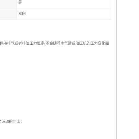
是
双向
保持排气或者排油压力恒定(不会随着主气罐或油压机的压力变化而
力波动的冲击；