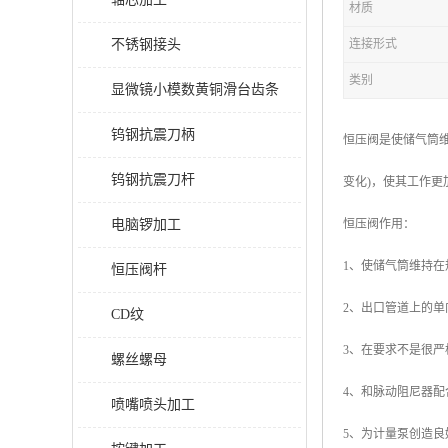
材质
不锈钢接头
连接形式
类别
显微镜小模数黄铜滑台齿条
钨钢抗震刀柄
恒压阀是使储气筒
钨钢抗震刀杆
变化)，使其工作更
电脑锣加工
恒压阀作用：
1、使储气筒维持
恒压阀杆
2、出口管道上的
CD纹
3、在要求不是很
螺丝螺母
4、和脉动阻尼器
喷嘴喷头加工
5、为计量泵创造