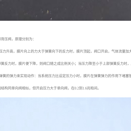
和背压阀，原理分别为：
体压力升高，膜片向上的力大于弹簧向下的反力时，膜片顶起，阀口开启，气体流量加
弹簧反力时，膜片便下降，则阀口随之成比例关小；当压力降至小于上部弹簧反力时，
置弹簧的弹力来实现动作：当系统压力比设定压力小时，膜片在弹簧弹力的作用下堵塞
结构同单向阀相似，但开启压力大于单向阀，在0.2到1.6兆帕间。