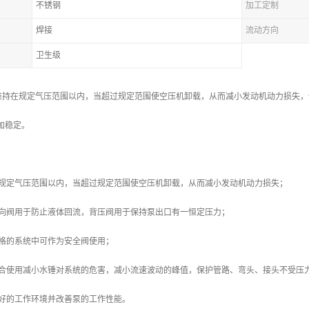
不锈钢
加工定制
焊接
流动方向
卫生级
维持在规定气压范围以内，当超过规定范围使空压机卸载，从而减小发动机动力损失，
加稳定。
在规定气压范围以内，当超过规定范围使空压机卸载，从而减小发动机动力损失；
单向阀用于防止液体回流，背压阀用于保持泵出口有一恒定压力；
严格的系统中可作为安全阀使用；
配合使用减小水锤对系统的危害，减小流速波动的峰值，保护管路、弯头、接头不受压
良好的工作环境并改善泵的工作性能。