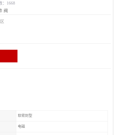
数：1668
件
阀
安区
软密封型
电磁