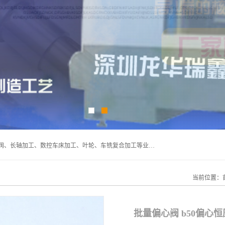
深圳市宝安区石岩瑞鑫五金制品厂主要经营丝杆加工、恒压阀、长轴加工、数控车床加工、叶轮、车铣复合加工等业务,深圳市宝安区石岩瑞鑫五金制品厂产品广泛应用于按摩椅、各类阀门、电机等石化类、机械类产品.
当前位置：
批量偏心阀 b50偏心