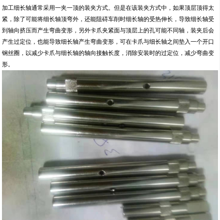
加工细长轴通常采用一夹一顶的装夹方式。但是在该装夹方式中，如果顶层顶得太
紧，除了可能将细长轴顶弯外，还能阻碍车削时细长轴的受热伸长，导致细长轴受
到轴向挤压而产生弯曲变形，另外卡爪夹紧面与顶层上的孔可能不同轴，装夹后会
产生过定位，也能导致细长轴产生弯曲变形，可在卡爪与细长轴之间垫入一个开口
钢丝圈，以减少卡爪与细长轴的轴向接触长度，消除安装时的过定位，减少弯曲变
形。