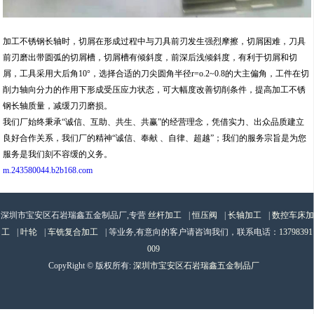
加工不锈钢长轴时，切屑在形成过程中与刀具前刃发生强烈摩擦，切屑困难，刀具
前刃磨出带圆弧的切屑槽，切屑槽有倾斜度，前深后浅倾斜度，有利于切屑和切
屑，工具采用大后角10°，选择合适的刀尖圆角半径r=o.2~0.8的大主偏角，工件在切
削力轴向分力的作用下形成受压应力状态，可大幅度改善切削条件，提高加工不锈
钢长轴质量，减缓刀刃磨损。
我们厂始终秉承“诚信、互助、共生、共赢”的经营理念，凭借实力、出众品质建立
良好合作关系，我们厂的精神“诚信、奉献 、自律、超越”；我们的服务宗旨是为您
服务是我们刻不容缓的义务。
m.243580044.b2b168.com
深圳市宝安区石岩瑞鑫五金制品厂,专营
丝杆加工
|
恒压阀
|
长轴加工
|
数控车床加
工
|
叶轮
|
车铣复合加工
| 等业务,有意向的客户请咨询我们，联系电话：
13798391
009
CopyRight © 版权所有:
深圳市宝安区石岩瑞鑫五金制品厂