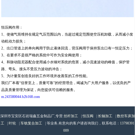
恒压阀作用：
1、使储气筒维持在规定气压范围以内，当超过规定范围使空压机卸载，从而减小发
动机动力损失；
2、出口管道上的单向阀用于防止液体回流，背压阀用于保持泵出口有一恒定压力；
3、在要求不是很严格的系统中可作为安全阀使用；
4、和脉动阻尼器配合使用减小水锤对系统的危害，减小流速波动的峰值，保护管
路、弯头、接头不受压力波动的冲击；
5、为计量泵创造良好的工作环境并改善泵的工作性能。
我们厂本着“信誉至上，质量可靠”的经营理念，竭诚为广大用户服务，以优良的产
品及质量管理为保证，向您提供可信赖的服务。
m.243580044.b2b168.com
深圳市宝安区石岩瑞鑫五金制品厂,专营
丝杆加工
|
恒压阀
|
长轴加工
|
数控车床加
工
|
叶轮
|
车铣复合加工
| 等业务,有意向的客户请咨询我们，联系电话：
13798391
009