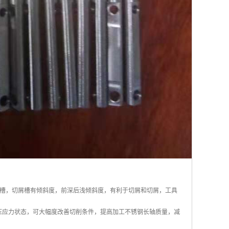
槽，切屑槽有倾斜度，前深后浅倾斜度，有利于切屑和切屑，工具
成受压应力状态，可大幅度改善切削条件，提高加工不锈钢长轴质量，减