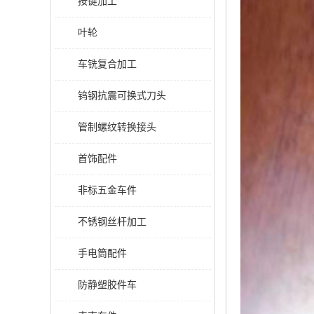
按键加工
叶轮
车铣复合加工
钨钢抗震可换式刀头
管制螺纹转换接头
首饰配件
非标五金车件
不锈钢丝杆加工
手电筒配件
防静塑胶件车