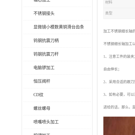
材料
不锈钢接头
类型
显微镜小模数黄铜滑台齿条
加工不锈钢细长轴
钨钢抗震刀柄
不锈钢细长轴加工
钨钢抗震刀杆
1、注意工件的装
电脑锣加工
自由伸长；
恒压阀杆
2、采用合适的跟
CD纹
3、如有必要，可
进给的话，那么，
螺丝螺母
喷嘴喷头加工