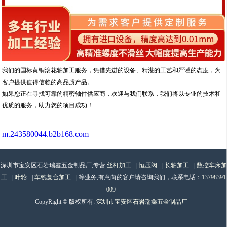
我们的国标黄铜滚花轴加工服务，凭借先进的设备、精湛的工艺和严谨的态度，为
客户提供值得信赖的高品质产品。
如果您正在寻找可靠的精密轴件供应商，欢迎与我们联系，我们将以专业的技术和
优质的服务，助力您的项目成功！
m.243580044.b2b168.com
深圳市宝安区石岩瑞鑫五金制品厂,专营
丝杆加工
|
恒压阀
|
长轴加工
|
数控车床加
工
|
叶轮
|
车铣复合加工
| 等业务,有意向的客户请咨询我们，联系电话：
13798391
009
CopyRight © 版权所有:
深圳市宝安区石岩瑞鑫五金制品厂