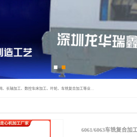
深圳市宝安区石岩瑞鑫五金制品厂主要经营丝杆加工、恒压阀、长轴加工、数控车床加工、叶轮、车铣复合加工等业务,深圳市宝安区石岩瑞鑫五金制品厂产品广泛应用于按摩椅、各类阀门、电机等石化类、机械类产品.
6061/6063车铣复合加