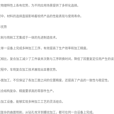
在物理特性上各有优势，为不同应用场景提供了多样化选择。
程中，材料的选择直接影响着较终产品的性能表现与使用寿命。
术优势
车削与铣削工艺集成于一体的先进制造技术。
在单一设备上完成多种加工工序，有效提高了生产效率和加工精度。
式相比，复合加工减少了工件装夹次数与工序转换时间，降低了因重复定位而产生的误
过程中，车铣复合加工技术展现出显著优势。
多面加工，不仅保证了各加工面之间的位置精度，还提高了产品的一致性与稳定性。
适合结构复杂、精度要求高的零部件生产。
合加工设备，能够实现多种加工工艺的灵活组合。
到复杂的曲面铣削，从钻孔攻牙到螺纹加工，都可在同一台设备上完成。