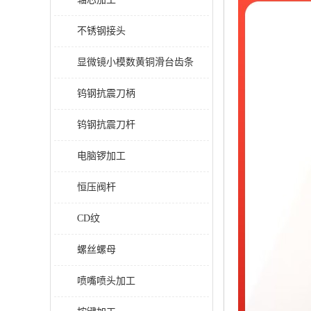
不锈钢接头
显微镜小模数黄铜滑台齿条
钨钢抗震刀柄
钨钢抗震刀杆
电脑锣加工
恒压阀杆
CD纹
螺丝螺母
喷嘴喷头加工