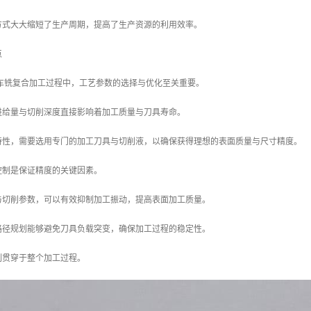
方式大大缩短了生产周期，提高了生产资源的利用效率。
点
材料的车铣复合加工过程中，工艺参数的选择与优化至关重要。
进给量与切削深度直接影响着加工质量与刀具寿命。
特性，需要选用专门的加工刀具与切削液，以确保获得理想的表面质量与尺寸精度。
控制是保证精度的关键因素。
与切削参数，可以有效抑制加工振动，提高表面加工质量。
路径规划能够避免刀具负载突变，确保加工过程的稳定性。
制贯穿于整个加工过程。