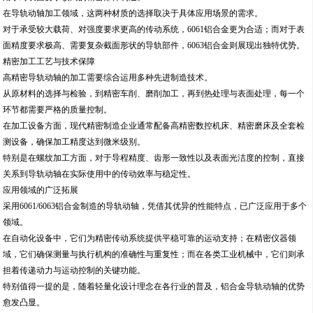
在导轨动轴加工领域，这两种材质的选择取决于具体应用场景的需求。
对于承受较大载荷、对强度要求更高的传动系统，6061铝合金更为合适；而对于表
面精度要求极高、需要复杂截面形状的导轨部件，6063铝合金则展现出独特优势。
精密加工工艺与技术保障
高精密导轨动轴的加工需要综合运用多种先进制造技术。
从原材料的选择与检验，到精密车削、磨削加工，再到热处理与表面处理，每一个
环节都需要严格的质量控制。
在加工设备方面，现代精密制造企业通常配备高精密数控机床、精密磨床及全套检
测设备，确保加工精度达到微米级别。
特别是在螺纹加工方面，对于导程精度、齿形一致性以及表面光洁度的控制，直接
关系到导轨动轴在实际使用中的传动效率与稳定性。
应用领域的广泛拓展
采用6061/6063铝合金制造的导轨动轴，凭借其优异的性能特点，已广泛应用于多个
领域。
在自动化设备中，它们为精密传动系统提供平稳可靠的运动支持；在精密仪器领
域，它们确保测量与执行机构的准确性与重复性；而在各类工业机械中，它们则承
担着传递动力与运动控制的关键功能。
特别值得一提的是，随着轻量化设计理念在各行业的普及，铝合金导轨动轴的优势
愈发凸显。