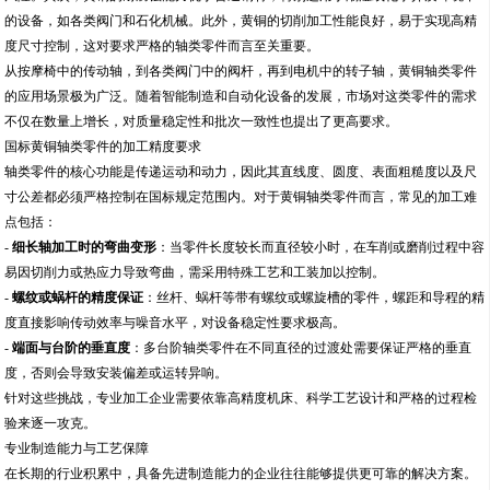
的设备，如各类阀门和石化机械。此外，黄铜的切削加工性能良好，易于实现高精
度尺寸控制，这对要求严格的轴类零件而言至关重要。
从按摩椅中的传动轴，到各类阀门中的阀杆，再到电机中的转子轴，黄铜轴类零件
的应用场景极为广泛。随着智能制造和自动化设备的发展，市场对这类零件的需求
不仅在数量上增长，对质量稳定性和批次一致性也提出了更高要求。
国标黄铜轴类零件的加工精度要求
轴类零件的核心功能是传递运动和动力，因此其直线度、圆度、表面粗糙度以及尺
寸公差都必须严格控制在国标规定范围内。对于黄铜轴类零件而言，常见的加工难
点包括：
-
细长轴加工时的弯曲变形
：当零件长度较长而直径较小时，在车削或磨削过程中容
易因切削力或热应力导致弯曲，需采用特殊工艺和工装加以控制。
-
螺纹或蜗杆的精度保证
：丝杆、蜗杆等带有螺纹或螺旋槽的零件，螺距和导程的精
度直接影响传动效率与噪音水平，对设备稳定性要求极高。
-
端面与台阶的垂直度
：多台阶轴类零件在不同直径的过渡处需要保证严格的垂直
度，否则会导致安装偏差或运转异响。
针对这些挑战，专业加工企业需要依靠高精度机床、科学工艺设计和严格的过程检
验来逐一攻克。
专业制造能力与工艺保障
在长期的行业积累中，具备先进制造能力的企业往往能够提供更可靠的解决方案。