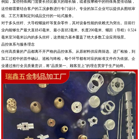
例如，某些特殊阀门需要长径比极大的细长轴，或者按摩椅中的特殊角度传动轴，
这些都需要结合客户的工况参数进行专门设计。专业的加工企业可以提供从图纸审
核、工艺方案制定到成品交付的一站式服务。
对于多头丝杆、大导程螺旋杆等复杂零件，其对设备性能的依赖尤为突出。目前行
业内能够生产最大直径45毫米、最小直径2毫米、长度200毫米、螺距（导程）0.524
毫米至50毫米以内的多头丝杆，这类能力基本覆盖了绝大多数工业应用场景。
品控体系与服务理念
任何高质量的产品都离不开严格的品控体系。从原材料供应商筛选、进厂检验，到
加工过程中的首件确认、巡检与终检，每个环节都有对应的标准文件作为依据。企
业通过推行全员质量意识，将“品质第一、顾客至上”的理念贯穿于生产始终。