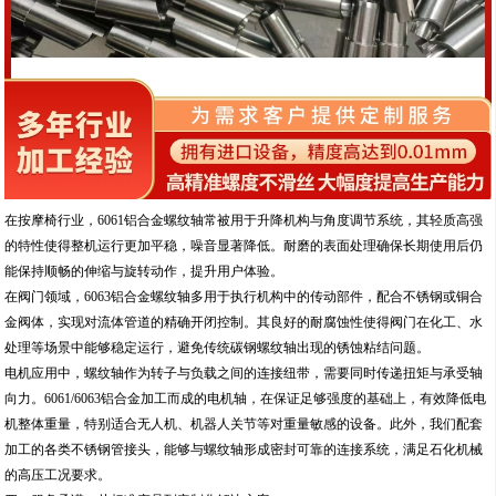
在按摩椅行业，6061铝合金螺纹轴常被用于升降机构与角度调节系统，其轻质高强
的特性使得整机运行更加平稳，噪音显著降低。耐磨的表面处理确保长期使用后仍
能保持顺畅的伸缩与旋转动作，提升用户体验。
在阀门领域，6063铝合金螺纹轴多用于执行机构中的传动部件，配合不锈钢或铜合
金阀体，实现对流体管道的精确开闭控制。其良好的耐腐蚀性使得阀门在化工、水
处理等场景中能够稳定运行，避免传统碳钢螺纹轴出现的锈蚀粘结问题。
电机应用中，螺纹轴作为转子与负载之间的连接纽带，需要同时传递扭矩与承受轴
向力。6061/6063铝合金加工而成的电机轴，在保证足够强度的基础上，有效降低电
机整体重量，特别适合无人机、机器人关节等对重量敏感的设备。此外，我们配套
加工的各类不锈钢管接头，能够与螺纹轴形成密封可靠的连接系统，满足石化机械
的高压工况要求。