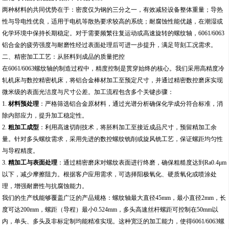
两种材料的共同优势在于：密度仅为钢的三分之一，有效减轻设备整体重量；导热
性与导电性优良，适用于电机等散热要求较高的系统；耐腐蚀性能优越，在潮湿或
化学环境中保持长期稳定。对于需要频繁往复运动或高速旋转的螺纹轴，6061/6063
铝合金的疲劳强度与耐磨性经过表面处理后可进一步提升，满足苛刻工况需求。
二、精密加工工艺：从胚料到成品的质量把控
在6061/6063螺纹轴的制造过程中，精度控制是贯穿始终的核心。我们采用高精度冷
轧机床与数控精密机床，将铝合金棒材加工至预定尺寸，并通过精密数控磨床实现
微米级的表面光洁度与尺寸公差。加工流程包含多个关键步骤：
1.
材料预处理
：严格筛选铝合金原材料，通过光谱分析确保化学成分符合标准，消
除内部应力，提升加工稳定性。
2.
粗加工成型
：利用高速切削技术，将胚料加工至接近成品尺寸，预留精加工余
量。针对多头螺纹需求，采用先进的数控螺纹铣削或旋风铣工艺，保证螺距均匀性
与导程精度。
3.
精加工与表面处理
：通过精密磨床对螺纹表面进行终磨，确保粗糙度达到Ra0.4μm
以下，减少摩擦阻力。根据客户应用需求，可选择阳极氧化、硬质氧化或喷涂处
理，增强耐磨性与抗腐蚀能力。
我们的生产线能够覆盖广泛的产品规格：螺纹轴最大直径45mm，最小直径2mm，长
度可达200mm，螺距（导程）最小0.524mm，多头高速丝杆螺距可控制在50mm以
内，单头、多头及非标定制均能精准实现。这种宽泛的加工能力，使得6061/6063螺