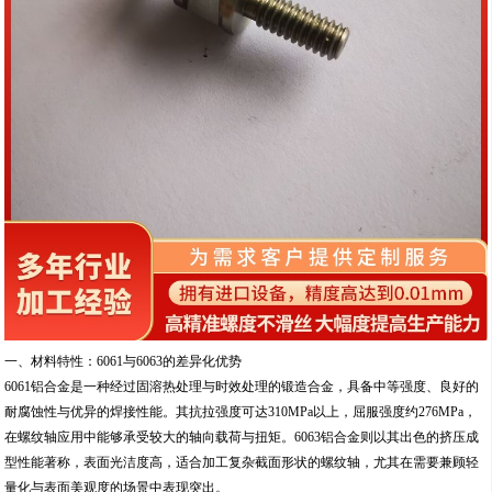
一、材料特性：6061与6063的差异化优势
6061铝合金是一种经过固溶热处理与时效处理的锻造合金，具备中等强度、良好的
耐腐蚀性与优异的焊接性能。其抗拉强度可达310MPa以上，屈服强度约276MPa，
在螺纹轴应用中能够承受较大的轴向载荷与扭矩。6063铝合金则以其出色的挤压成
型性能著称，表面光洁度高，适合加工复杂截面形状的螺纹轴，尤其在需要兼顾轻
量化与表面美观度的场景中表现突出。