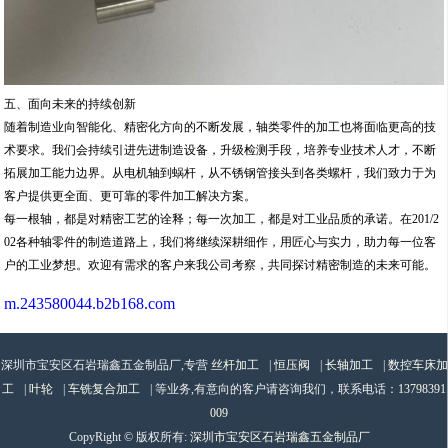
五、面向未来的持续创新
随着制造业向智能化、精密化方向的不断发展，轴类零件的加工也将面临更高的技
术要求。我们会持续引进先进制造设备，升级检测手段，培养专业技术人才，不断
拓展加工能力边界。从电机轴到蜗杆，从不锈钢管接头到各类螺杆，我们致力于为
客户提供更全面、更可靠的零件加工解决方案。
每一根轴，都是对精密工艺的诠释；每一次加工，都是对工业品质的承诺。在201/2
02各种轴零件的制造道路上，我们将继续深耕细作，用匠心与实力，助力每一位客
户的工业梦想。欢迎有需求的客户来我公司考察，共同探讨精密制造的未来可能。
m.243580044.b2b168.com
深圳市宝安区石岩瑞鑫五金制品厂,专营
丝杆加工
|
恒压阀
|
长轴加工
|
数控车床加
工
|
叶轮
|
车铣复合加工
| 等业务,有意向的客户请咨询我们，联系电话：
13798391
009
CopyRight © 版权所有:
深圳市宝安区石岩瑞鑫五金制品厂