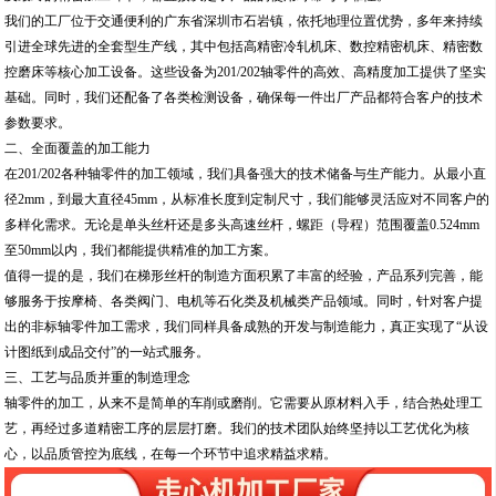
我们的工厂位于交通便利的广东省深圳市石岩镇，依托地理位置优势，多年来持续
引进全球先进的全套型生产线，其中包括高精密冷轧机床、数控精密机床、精密数
控磨床等核心加工设备。这些设备为201/202轴零件的高效、高精度加工提供了坚实
基础。同时，我们还配备了各类检测设备，确保每一件出厂产品都符合客户的技术
参数要求。
二、全面覆盖的加工能力
在201/202各种轴零件的加工领域，我们具备强大的技术储备与生产能力。从最小直
径2mm，到最大直径45mm，从标准长度到定制尺寸，我们能够灵活应对不同客户的
多样化需求。无论是单头丝杆还是多头高速丝杆，螺距（导程）范围覆盖0.524mm
至50mm以内，我们都能提供精准的加工方案。
值得一提的是，我们在梯形丝杆的制造方面积累了丰富的经验，产品系列完善，能
够服务于按摩椅、各类阀门、电机等石化类及机械类产品领域。同时，针对客户提
出的非标轴零件加工需求，我们同样具备成熟的开发与制造能力，真正实现了“从设
计图纸到成品交付”的一站式服务。
三、工艺与品质并重的制造理念
轴零件的加工，从来不是简单的车削或磨削。它需要从原材料入手，结合热处理工
艺，再经过多道精密工序的层层打磨。我们的技术团队始终坚持以工艺优化为核
心，以品质管控为底线，在每一个环节中追求精益求精。