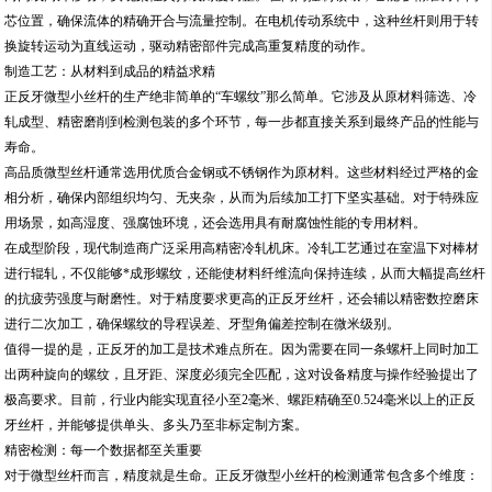
芯位置，确保流体的精确开合与流量控制。在电机传动系统中，这种丝杆则用于转
换旋转运动为直线运动，驱动精密部件完成高重复精度的动作。
制造工艺：从材料到成品的精益求精
正反牙微型小丝杆的生产绝非简单的“车螺纹”那么简单。它涉及从原材料筛选、冷
轧成型、精密磨削到检测包装的多个环节，每一步都直接关系到最终产品的性能与
寿命。
高品质微型丝杆通常选用优质合金钢或不锈钢作为原材料。这些材料经过严格的金
相分析，确保内部组织均匀、无夹杂，从而为后续加工打下坚实基础。对于特殊应
用场景，如高湿度、强腐蚀环境，还会选用具有耐腐蚀性能的专用材料。
在成型阶段，现代制造商广泛采用高精密冷轧机床。冷轧工艺通过在室温下对棒材
进行辊轧，不仅能够*成形螺纹，还能使材料纤维流向保持连续，从而大幅提高丝杆
的抗疲劳强度与耐磨性。对于精度要求更高的正反牙丝杆，还会辅以精密数控磨床
进行二次加工，确保螺纹的导程误差、牙型角偏差控制在微米级别。
值得一提的是，正反牙的加工是技术难点所在。因为需要在同一条螺杆上同时加工
出两种旋向的螺纹，且牙距、深度必须完全匹配，这对设备精度与操作经验提出了
极高要求。目前，行业内能实现直径小至2毫米、螺距精确至0.524毫米以上的正反
牙丝杆，并能够提供单头、多头乃至非标定制方案。
精密检测：每一个数据都至关重要
对于微型丝杆而言，精度就是生命。正反牙微型小丝杆的检测通常包含多个维度：