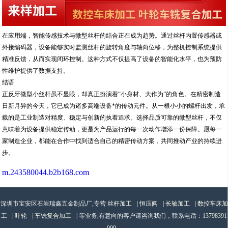
在应用端，智能传感技术与微型丝杆的结合正在成为趋势。通过丝杆内置传感器或
外接编码器，设备能够实时监测丝杆的旋转角度与轴向位移，为整机控制系统提供
精准反馈，从而实现闭环控制。这种方式不仅提高了设备的智能化水平，也为预防
性维护提供了数据支持。
结语
正反牙微型小丝杆虽不显眼，却真正扮演着“小身材、大作为”的角色。在精密制造
日新月异的今天，它已成为诸多高端设备*的传动元件。从一根小小的螺杆出发，承
载的是工业制造对精度、稳定与创新的执着追求。选择品质可靠的微型丝杆，不仅
意味着为设备提供稳定传动，更是为产品运行的每一次动作增添一份保障。愿每一
家制造企业，都能在合作中找到适合自己的精密传动方案，共同推动产业的持续进
步。
m.243580044.b2b168.com
深圳市宝安区石岩瑞鑫五金制品厂,专营
丝杆加工
|
恒压阀
|
长轴加工
|
数控车床加
工
|
叶轮
|
车铣复合加工
| 等业务,有意向的客户请咨询我们，联系电话：
13798391
009