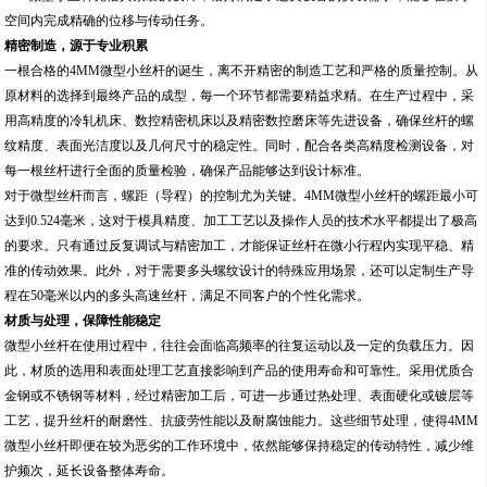
空间内完成精确的位移与传动任务。
精密制造，源于专业积累
一根合格的4MM微型小丝杆的诞生，离不开精密的制造工艺和严格的质量控制。从
原材料的选择到最终产品的成型，每一个环节都需要精益求精。在生产过程中，采
用高精度的冷轧机床、数控精密机床以及精密数控磨床等先进设备，确保丝杆的螺
纹精度、表面光洁度以及几何尺寸的稳定性。同时，配合各类高精度检测设备，对
每一根丝杆进行全面的质量检验，确保产品能够达到设计标准。
对于微型丝杆而言，螺距（导程）的控制尤为关键。4MM微型小丝杆的螺距最小可
达到0.524毫米，这对于模具精度、加工工艺以及操作人员的技术水平都提出了极高
的要求。只有通过反复调试与精密加工，才能保证丝杆在微小行程内实现平稳、精
准的传动效果。此外，对于需要多头螺纹设计的特殊应用场景，还可以定制生产导
程在50毫米以内的多头高速丝杆，满足不同客户的个性化需求。
材质与处理，保障性能稳定
微型小丝杆在使用过程中，往往会面临高频率的往复运动以及一定的负载压力。因
此，材质的选用和表面处理工艺直接影响到产品的使用寿命和可靠性。采用优质合
金钢或不锈钢等材料，经过精密加工后，可进一步通过热处理、表面硬化或镀层等
工艺，提升丝杆的耐磨性、抗疲劳性能以及耐腐蚀能力。这些细节处理，使得4MM
微型小丝杆即便在较为恶劣的工作环境中，依然能够保持稳定的传动特性，减少维
护频次，延长设备整体寿命。