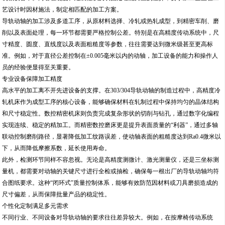
艺设计时因材施法，制定相匹配的加工方案。
导轨动轴的加工涉及多道工序，从原材料选择、冷轧或热轧成型，到精密车削、磨
削以及表面处理，每一环节都需要严格控制公差。特别是在高精度传动系统中，尺
寸精度、圆度、直线度以及表面粗糙度等参数，往往需要达到微米级甚至更高标
准。例如，对于直径公差控制在±0.005毫米以内的动轴，加工设备的能力和操作人
员的经验便显得至关重要。
专业设备保障加工精度
高水平的加工离不开先进设备的支撑。在303/304导轨动轴的制造过程中，高精度冷
轧机床作为成型工序的核心设备，能够确保材料在轧制过程中保持均匀的晶体结构
和尺寸稳定性。数控精密机床则负责完成复杂形状的切削与钻孔，通过数字化编程
实现连续、稳定的精加工。而精密数控磨床更是提升表面质量的“利器”，通过多轴
联动控制磨削路径，显著降低加工纹路误差，使动轴表面的粗糙度达到Ra0.4微米以
下，从而降低摩擦系数，延长使用寿命。
此外，检测环节同样不容忽视。无论是高精度测微计、激光测量仪，还是三坐标测
量机，都需要对动轴的关键尺寸进行全检或抽检，确保每一根出厂的导轨动轴均符
合图纸要求。这种“闭环式”质量控制体系，能够有效防范因材料或刀具磨损造成的
尺寸偏差，从而保障批量产品的稳定性。
个性化定制满足多元需求
不同行业、不同设备对导轨动轴的要求往往差异较大。例如，在按摩椅传动系统