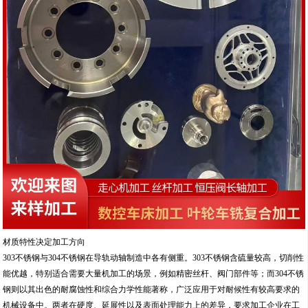
材质特性决定加工方向
303不锈钢与304不锈钢在导轨动轴制造中各有侧重。303不锈钢含硫量较高，切削性
能优越，特别适合需要大量机加工的场景，例如精密丝杆、阀门部件等；而304不锈
钢则以其出色的耐腐蚀性和综合力学性能著称，广泛应用于对耐候性有较高要求的
机械设备中。两者在硬度、延展性以及表面处理能力上的差异，要求加工企业在工