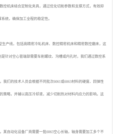
数控机床结合定制化夹具，通过优化切削参数和支撑方式，有效抑
撑系统，确保加工全程的稳定性。
套型生产线，包括高精密冷轧机床、数控精密机床和精密数控磨床，这
。特别是针对空心管端部需要车削螺纹、沟槽或内孔时，我们通过数控系
们的技术人员会根据不同批次6061或6063材料的硬度、回弹性
的策略，并辅以高压冷却液，减少切削热对材料内应力的影响。这
某自动化设备厂商需要一批6063空心长轴，轴身需要加工多个不