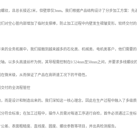
向螺纹，且总长接近2米，但壁厚仅3mm。我们根据产品结构设计了分步加工方案：
我们对空心管内部增加了临时支撑棒，防止加工过程中内壁发生褶皱变形。较终交付的
年来的业务拓展中，我们接触到越来越多的石化类、机械类、电机类客户，他们需要的
轴。以多头高速丝杆为例，其导程需控制在0.524mm至50mm之间，并要求多线
制在微米级，从而保证了产品在高转速工况下的平稳性。
到交付的全流程管控
，而是设计和制造出来的。我们深知这一核心理念，因此在生产过程中融入了多级质量检
成分符合标准；在加工过程中，操作人员需对每道工序进行自检，首件必须通过三坐标
寸公差、表面粗糙度、直线度、圆度、螺纹参数等项目，并出具检测报告。