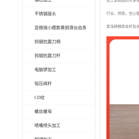
在工业制造的众多领
不锈钢接头
行业。然而，空心
家深耕精密丝杆及
显微镜小模数黄铜滑台齿条
钨钢抗震刀柄
钨钢抗震刀杆
电脑锣加工
恒压阀杆
CD纹
螺丝螺母
喷嘴喷头加工