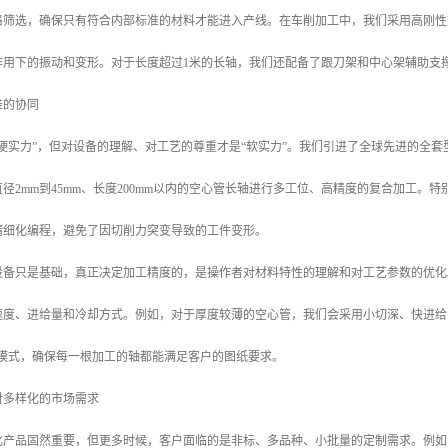
格筛选，确保只有符合内部标准的材料才能进入产线。在车削加工中，我们采用高刚性
作用下的振动和变形。对于长度超过1米的长轴，我们还配备了跟刀架和中心架辅助支
维的协同
硬实力”，但对设备的理解、对工艺的尊重才是“软实力”。我们引进了全球先进的全
径2mm到45mm、长度200mm以内的空心管长轴进行多工位、高精度的复合加工
精细化编程，避免了因切削力突变导致的工件变形。
备只是基础，真正决定加工精度的，是操作者对材料特性的理解和对工艺参数的优化。我
速度、进给量和冷却方式。例如，对于厚度较薄的空心管，我们会采用小切深、快进给
同模式，确保每一根加工的轴都能满足客户的图纸要求。
对多样化的市场需求
化产品固然重要，但更多时候，客户面临的是非标、多品种、小批量的定制需求。例如，