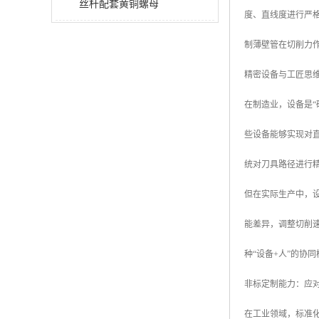
丝杆配套黄铜螺母
度、直线度进行严
制薄壁管在切削力
精密设备与工匠思
在制造业，设备是“
些设备能够实现对直
统对刀具路径进行
但在实际生产中，设
能差异，调整切削
种“设备+人”的协
非标定制能力：应
在工业领域，标准