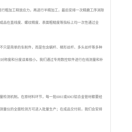
先进行粗加工释放应力，再进行半精加工，最后安排一次精磨工序消除
成品在直线度、螺纹精度、表面粗糙度等指标上均一次性通过全
不只是简单的车削件，而是包含蜗杆、梯形丝杆、多头丝杆等多种
螺纹的对称度和分度误差极小。我们通过专用数控软件进行在线测量和补
测机制。在原材料环节，每一批6061或6063铝合金管材都要经
测量仪的全面检测方可进入批量生产；在成品交付前，我们会安排