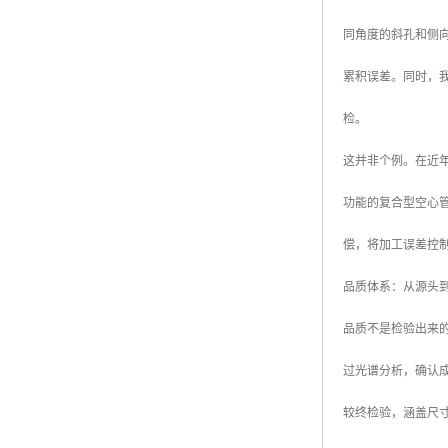
同角度的斜孔和侧
累积误差。同时，
检。
这并非个例。在近
功能的复合型空心管
偿，将加工误差控
品质体系：从源头
品质不是检验出来的
过光谱分析，确认
较终检验，涵盖尺