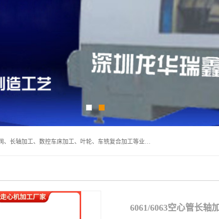
深圳市宝安区石岩瑞鑫五金制品厂主要经营丝杆加工、恒压阀、长轴加工、数控车床加工、叶轮、车铣复合加工等业务,深圳市宝安区石岩瑞鑫五金制品厂产品广泛应用于按摩椅、各类阀门、电机等石化类、机械类产品.
6061/6063空心管长轴